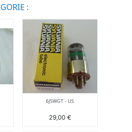
GORIE :
Aperçu rapide

6J5WGT - US
Prix
29,00 €