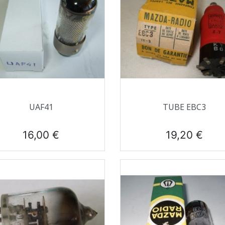
Aperçu rapide
Aperçu rapide


UAF41
TUBE EBC3
Prix
Prix
16,00 €
19,20 €