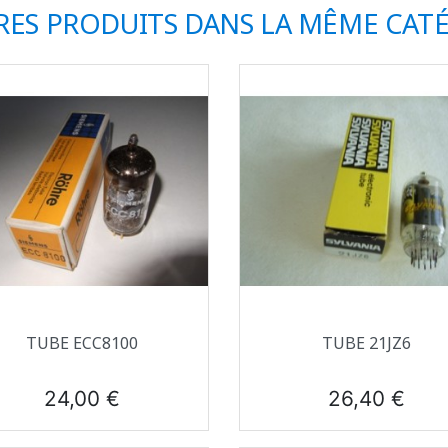
RES PRODUITS DANS LA MÊME CATÉ
Aperçu rapide
Aperçu rapide


TUBE ECC8100
TUBE 21JZ6
Prix
Prix
24,00 €
26,40 €