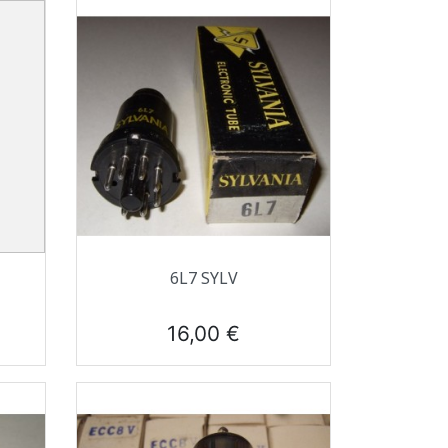
Aperçu rapide

6L7 SYLV
Prix
16,00 €