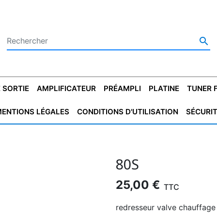

 SORTIE
AMPLIFICATEUR
PRÉAMPLI
PLATINE
TUNER 
ENTIONS LÉGALES
CONDITIONS D'UTILISATION
SÉCURI
 SORTIE
SATEUR
PLATINES VINYLES
CONDENSATEUR
TRANSFO DE SORTIE
MAGNÉTOPHONE
CONDENSATEUR
TRANSFO LINE
TUNER
CONDENSATEU
CAPO
5.08
STYROFLEX
POUR GUITARE
DE DÉMARAGE
MÉLODIUM
NON POLARISÉ
TRAN
80S
25,00 €
TTC
redresseur valve chauffage 