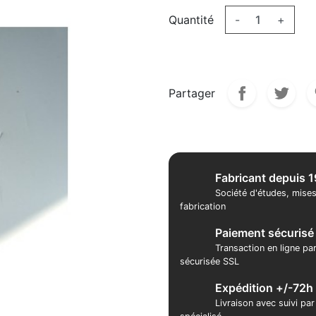
Quantité
-
+
Partager
Fabricant depuis 
Société d'études, mises
fabrication
Paiement sécurisé
Transaction en ligne pa
sécurisée SSL
Expédition +/-72h
Livraison avec suivi pa