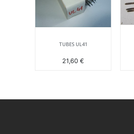
Aperçu rapide

TUBES UL41
Prix
21,60 €