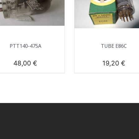
Aperçu rapide
Aperçu rapide


PTT140-475A
TUBE E86C
Prix
Prix
48,00 €
19,20 €