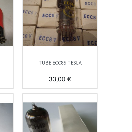
Aperçu rapide

TUBE ECC85 TESLA
Prix
33,00 €