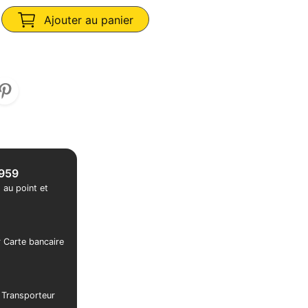
Ajouter au panier
1959
 au point et
r Carte bancaire
r Transporteur