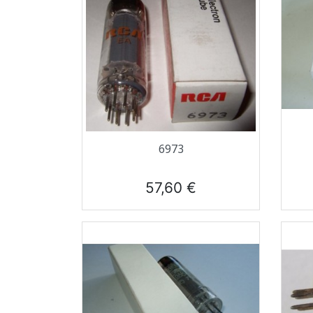
Aperçu rapide

6973
Prix
57,60 €