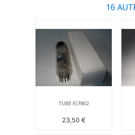
16 AUT
Aperçu rapide

TUBE ECF802
Prix
23,50 €