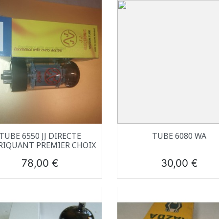
Aperçu rapide
Aperçu rapide


TUBE 6550 JJ DIRECTE
TUBE 6080 WA
RIQUANT PREMIER CHOIX
Prix
Prix
78,00 €
30,00 €