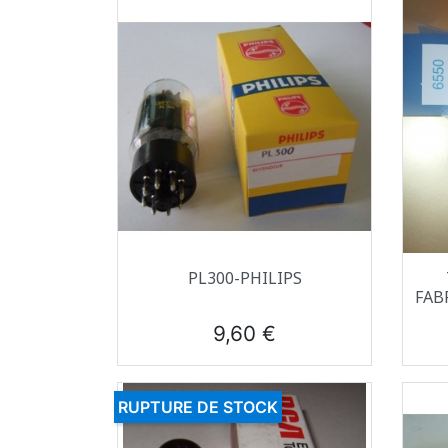
Aperçu rapide

PL300-PHILIPS
FAB
Prix
9,60 €
RUPTURE DE STOCK