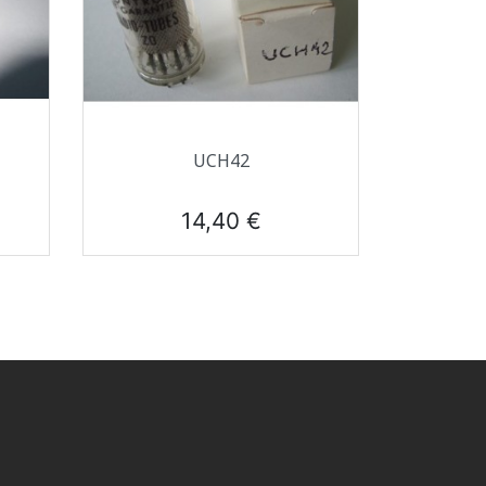
Aperçu rapide

UCH42
Prix
14,40 €