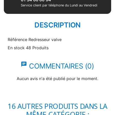
Service client par téléphone du Lundi au Vendredi
DESCRIPTION
Référence
Redresseur valve
En stock
48 Produits
chat
COMMENTAIRES (0)
Aucun avis n'a été publié pour le moment.
16 AUTRES PRODUITS DANS LA
MÊME CATÉGORIE :