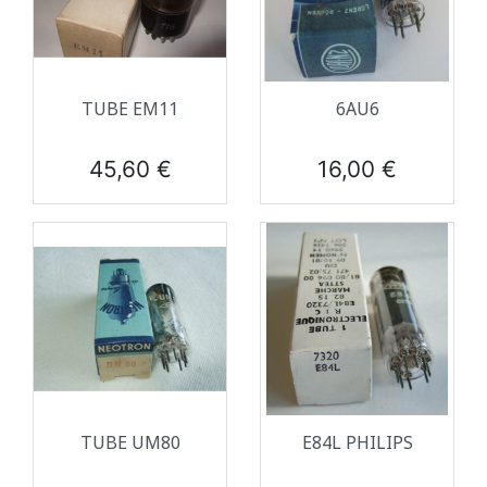
TUBE EM11
6AU6
Prix
Prix
45,60 €
16,00 €
TUBE UM80
E84L PHILIPS