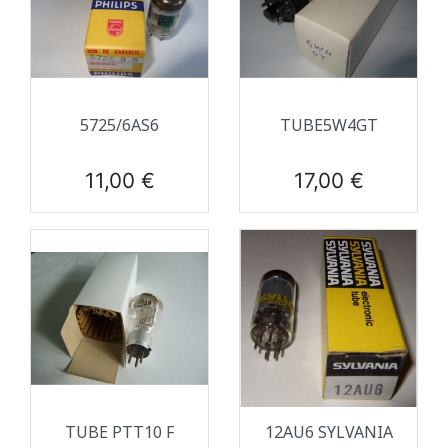
5725/6AS6
TUBE5W4GT
Prix
Prix
11,00 €
17,00 €
TUBE PTT10 F
12AU6 SYLVANIA