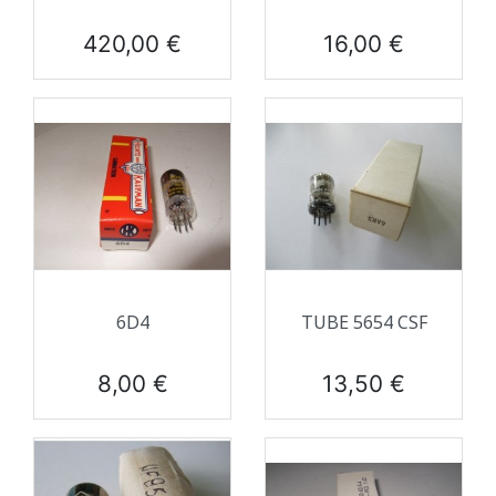
Prix
Prix
420,00 €
16,00 €
6D4
TUBE 5654 CSF
Prix
Prix
8,00 €
13,50 €