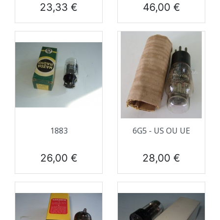
Prix
Prix
23,33 €
46,00 €
1883
6G5 - US OU UE
Prix
Prix
26,00 €
28,00 €