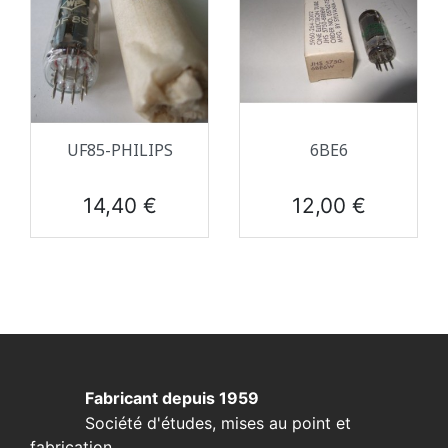
UF85-PHILIPS
6BE6
Prix
Prix
14,40 €
12,00 €
Fabricant depuis 1959
Société d'études, mises au point et
fabrication