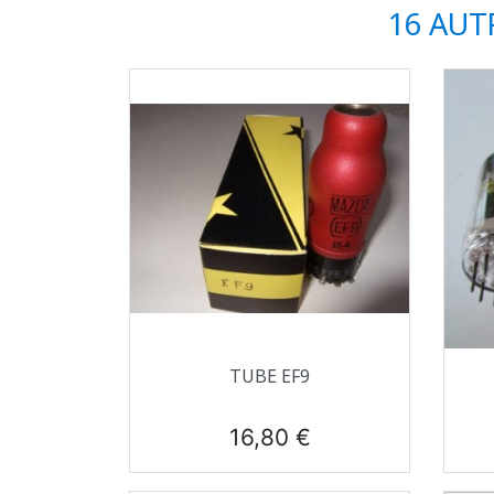
16 AUT
Aperçu rapide

TUBE EF9
Prix
16,80 €