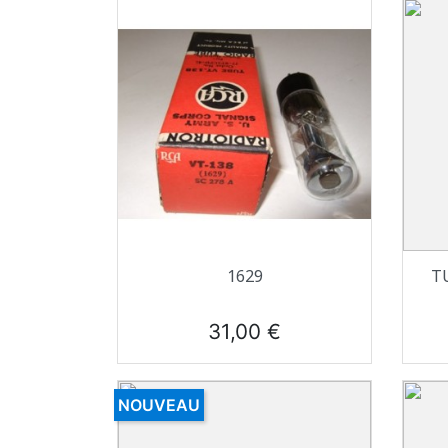
Aperçu rapide

1629
T
Prix
31,00 €
NOUVEAU