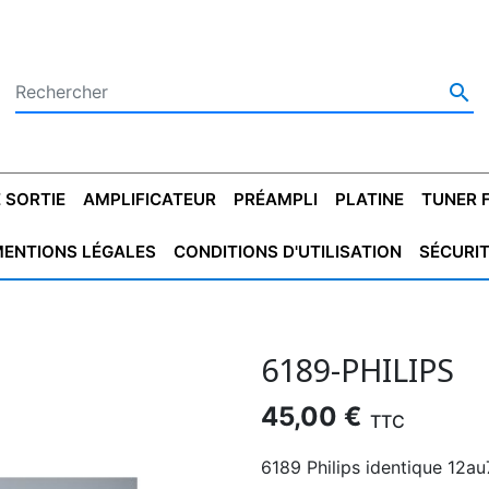

 SORTIE
AMPLIFICATEUR
PRÉAMPLI
PLATINE
TUNER 
ENTIONS LÉGALES
CONDITIONS D'UTILISATION
SÉCURI
 SORTIE
SATEUR
PLATINES VINYLES
CONDENSATEUR
TRANSFO DE SORTIE
MAGNÉTOPHONE
CONDENSATEUR
TRANSFO LINE
TUNER
CONDENSATEU
CAPO
5.08
STYROFLEX
POUR GUITARE
DE DÉMARAGE
MÉLODIUM
NON POLARISÉ
TRAN
6189-PHILIPS
45,00 €
TTC
6189 Philips identique 12au