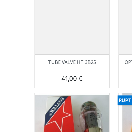
Aperçu rapide

TUBE VALVE HT 3B25
OP
Prix
41,00 €
RUPT