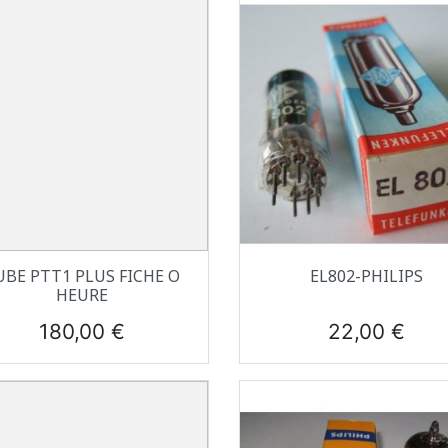
Aperçu rapide
Aperçu rapide


UBE PTT1 PLUS FICHE O
EL802-PHILIPS
HEURE
Prix
Prix
180,00 €
22,00 €