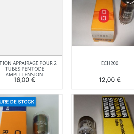
Aperçu rapide
Aperçu rapide


TION APPAIRAGE POUR 2
ECH200
TUBES PENTODE
AMPLI.TENSION
Prix
Prix
16,00 €
12,00 €
URE DE STOCK