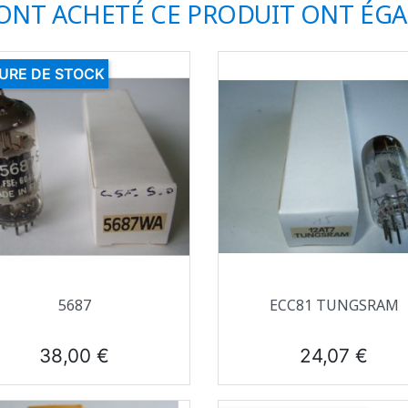
 ONT ACHETÉ CE PRODUIT ONT ÉG
URE DE STOCK
Aperçu rapide
Aperçu rapide


5687
ECC81 TUNGSRAM
Prix
Prix
38,00 €
24,07 €