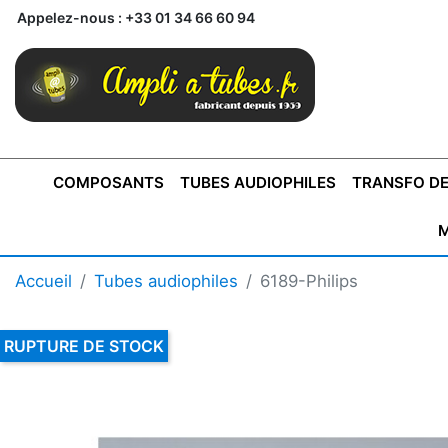
Appelez-nous :
+33 01 34 66 60 94
COMPOSANTS
TUBES AUDIOPHILES
TRANSFO DE
M
BONTONS
TRANSFORMATEUR DE SORTIE DE
AMPLI MONO
AMPLIFICATEURS
SUPRAVOX
BONTONS
FERTIN
AMPLI STÉRÉO
LECTEURS CD
COFFRET
PRÉAMPLI AVEC TUNER
TRANSFORMATEUR DE
COFFRET
CONDEN
Accueil
Tubes audiophiles
6189-Philips
AXE 4MM
CLASSE "A" SINGLE
AXE 6MM
POUR
TYPE PUSH PULL
POUR
LCC PAS 
AMPLI À
MONTAGE
TUBES
RUPTURE DE STOCK