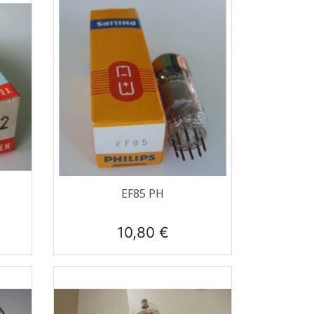
Aperçu rapide

EF85 PH
Prix
10,80 €