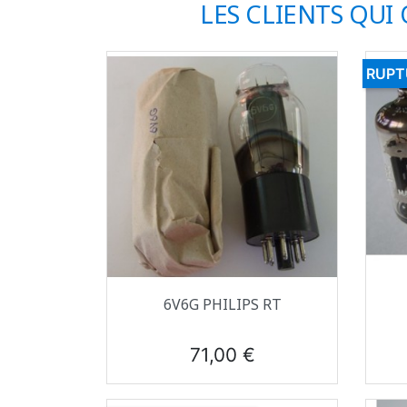
LES CLIENTS QUI
RUPT
Aperçu rapide

6V6G PHILIPS RT
Prix
71,00 €