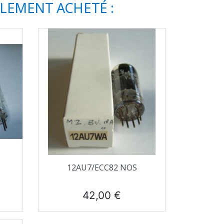
ALEMENT ACHETÉ :
Aperçu rapide

12AU7/ECC82 NOS
Prix
42,00 €