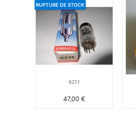
RUPTURE DE STOCK
Aperçu rapide

6211
Prix
47,00 €