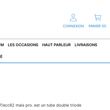
CONNEXION
PANIER (0)
FM
LES OCCASIONS
HAUT PARLEUR
LIVRAISONS
TÉ
R
T DE
CONDENSATEUR
CAPOT
CONDENSATEUR
TÔLE POUR
CONDENSATEUR
CO
SFORMATEUR
TYPE X2
TRANSFORMATEUR
POLARISÉ
TRANSFORMATEUR
POLARISÉ
TAN
HAUTE TENSION
BASSE TENSION
7/ecc82 mais pro. est un tube double triode