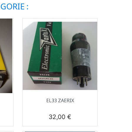
GORIE :
Aperçu rapide

EL33 ZAERIX
Prix
32,00 €