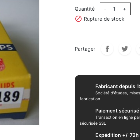
Quantité
-
+

Rupture de stock
Partager
Fabricant depuis 
Société d'études, mises
fabrication
Paiement sécurisé
Transaction en ligne pa
sécurisée SSL
Expédition +/-72h