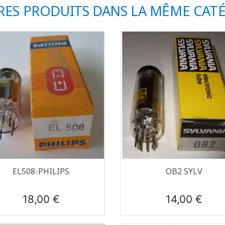
RES PRODUITS DANS LA MÊME CATÉ
Aperçu rapide
Aperçu rapide


EL508-PHILIPS
OB2 SYLV
Prix
Prix
18,00 €
14,00 €