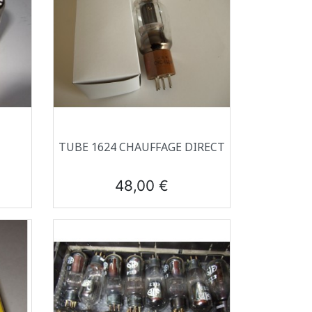
Aperçu rapide

TUBE 1624 CHAUFFAGE DIRECT
Prix
48,00 €