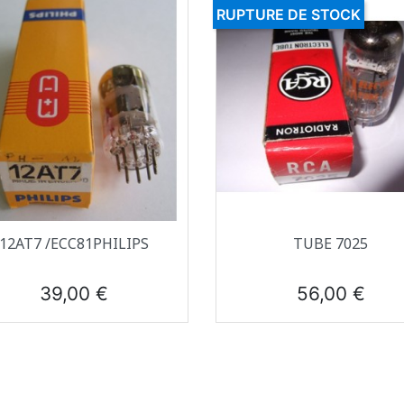
RUPTURE DE STOCK
Aperçu rapide
Aperçu rapide


12AT7 /ECC81PHILIPS
TUBE 7025
Prix
Prix
39,00 €
56,00 €