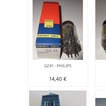
Aperçu rapide

GZ41 - PHILIPS
Prix
14,40 €