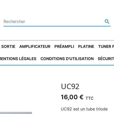

 SORTIE
AMPLIFICATEUR
PRÉAMPLI
PLATINE
TUNER 
ENTIONS LÉGALES
CONDITIONS D'UTILISATION
SÉCURI
 SORTIE
SATEUR
PLATINES VINYLES
CONDENSATEUR
TRANSFO DE SORTIE
MAGNÉTOPHONE
CONDENSATEUR
TRANSFO LINE
TUNER
CONDENSATEU
CAPO
5.08
STYROFLEX
POUR GUITARE
DE DÉMARAGE
MÉLODIUM
NON POLARISÉ
TRAN
UC92
16,00 €
TTC
UC92 est un tube triode