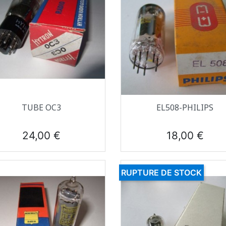
Aperçu rapide
Aperçu rapide


TUBE OC3
EL508-PHILIPS
Prix
Prix
24,00 €
18,00 €
RUPTURE DE STOCK