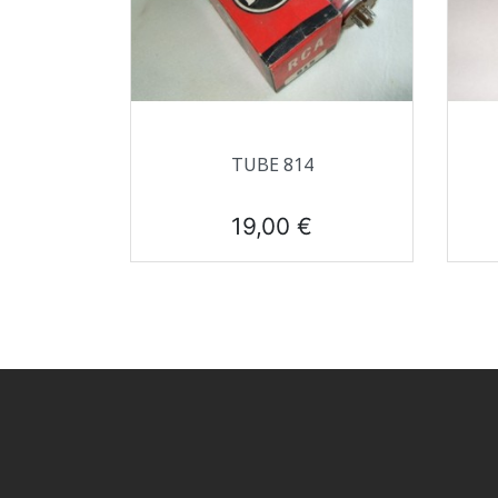
Aperçu rapide

TUBE 814
Prix
19,00 €