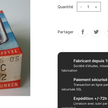
Quantité
-
+
Partager
Fabricant depuis 
Société d'études, mises
fabrication
Paiement sécurisé
Transaction en ligne pa
sécurisée SSL
Expédition +/-72h
Livraison avec suivi pa