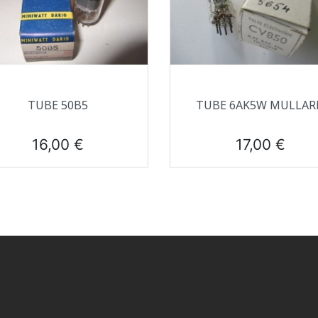
Aperçu rapide
Aperçu rapide


TUBE 50B5
TUBE 6AK5W MULLAR
Prix
Prix
16,00 €
17,00 €