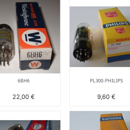
Aperçu rapide
Aperçu rapide


6BH6
PL300-PHILIPS
Prix
Prix
22,00 €
9,60 €