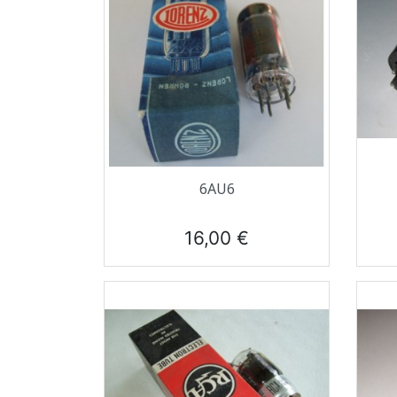
Aperçu rapide

6AU6
Prix
16,00 €