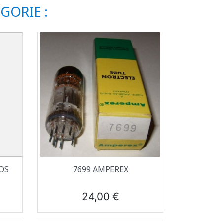
GORIE :
Aperçu rapide

OS
7699 AMPEREX
Prix
24,00 €