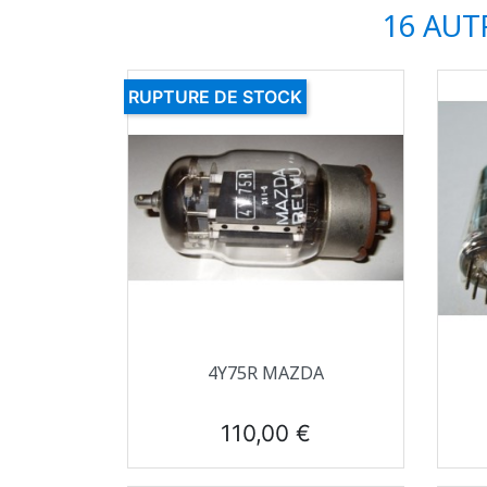
16 AUT
RUPTURE DE STOCK
Aperçu rapide

4Y75R MAZDA
Prix
110,00 €