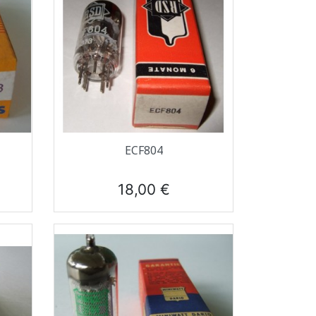
Aperçu rapide

ECF804
Prix
18,00 €