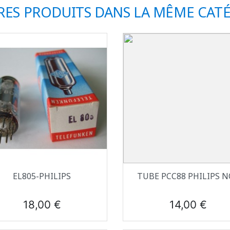
RES PRODUITS DANS LA MÊME CATÉ
Aperçu rapide
Aperçu rapide


EL805-PHILIPS
TUBE PCC88 PHILIPS N
Prix
Prix
18,00 €
14,00 €