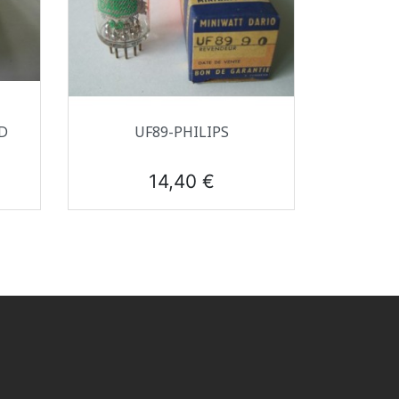
Aperçu rapide

D
UF89-PHILIPS
Prix
14,40 €