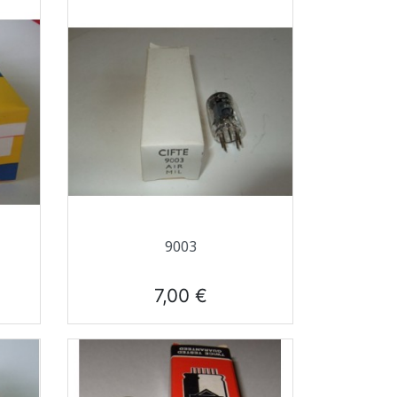
Aperçu rapide

9003
Prix
7,00 €