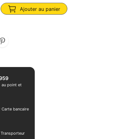
Ajouter au panier
1959
 au point et
r Carte bancaire
r Transporteur