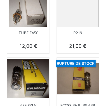
TUBE EA50
R219
Prix
Prix
12,00 €
21,00 €
RUPTURE DE STOCK
6E5 SYLV
ECC88 PHILIPS APP