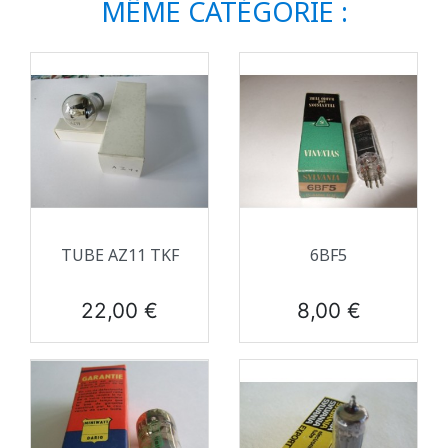
MÊME CATÉGORIE :
TUBE AZ11 TKF
6BF5
Prix
Prix
22,00 €
8,00 €