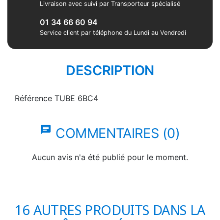
Livraison avec suivi par Transporteur spécialisé
01 34 66 60 94
Service client par téléphone du Lundi au Vendredi
DESCRIPTION
Référence
TUBE 6BC4
chat
COMMENTAIRES (0)
Aucun avis n'a été publié pour le moment.
16 AUTRES PRODUITS DANS LA