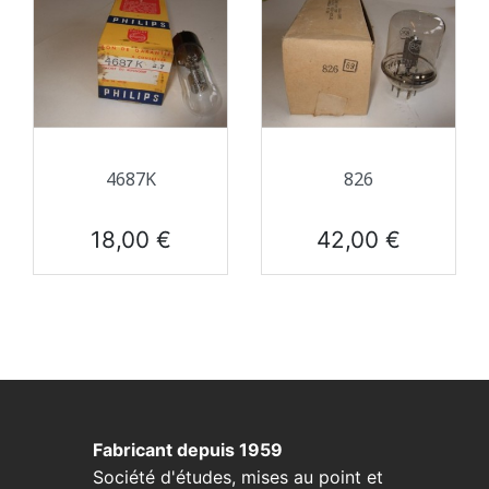
4687K
826
Prix
Prix
18,00 €
42,00 €
Fabricant depuis 1959
Société d'études, mises au point et