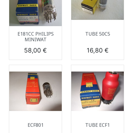
E181CC PHILIPS
TUBE 50C5
MINIWAT
Prix
Prix
58,00 €
16,80 €
ECF801
TUBE ECF1