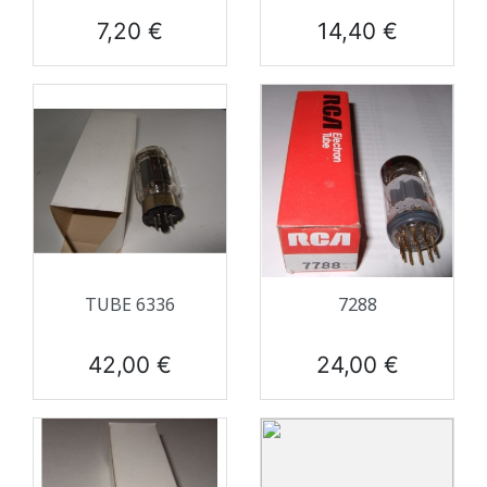
Prix
Prix
7,20 €
14,40 €
TUBE 6336
7288
Prix
Prix
42,00 €
24,00 €