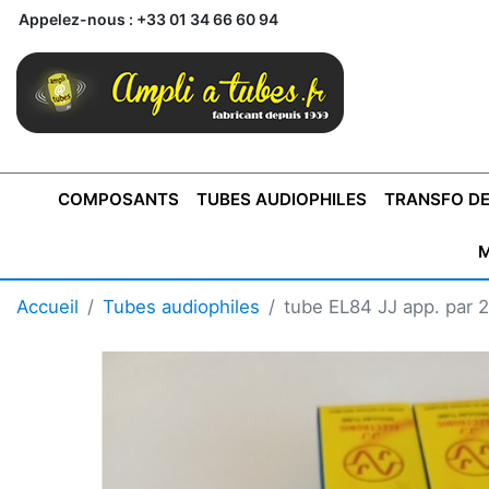
Appelez-nous :
+33 01 34 66 60 94
COMPOSANTS
TUBES AUDIOPHILES
TRANSFO DE
M
BONTONS
TRANSFORMATEUR DE SORTIE DE
AMPLI MONO
AMPLIFICATEURS
SUPRAVOX
BONTONS
FERTIN
AMPLI STÉRÉO
LECTEURS CD
COFFRET
PRÉAMPLI AVEC TUNER
TRANSFORMATEUR DE
COFFRET
CONDEN
Accueil
Tubes audiophiles
tube EL84 JJ app. par 2
AXE 4MM
CLASSE "A" SINGLE
AXE 6MM
POUR
TYPE PUSH PULL
POUR
LCC PAS 
AMPLI À
MONTAGE
TUBES