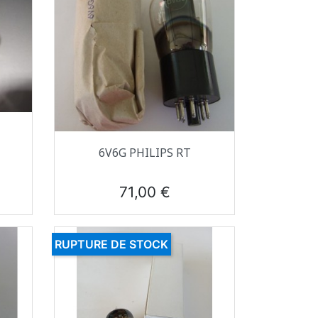
Aperçu rapide

6V6G PHILIPS RT
Prix
71,00 €
RUPTURE DE STOCK