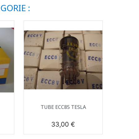
GORIE :
Aperçu rapide

TUBE ECC85 TESLA
Prix
33,00 €