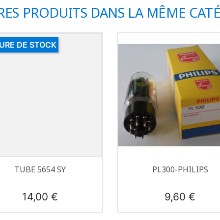
RES PRODUITS DANS LA MÊME CATÉ
URE DE STOCK
Aperçu rapide
Aperçu rapide


TUBE 5654 SY
PL300-PHILIPS
Prix
Prix
14,00 €
9,60 €