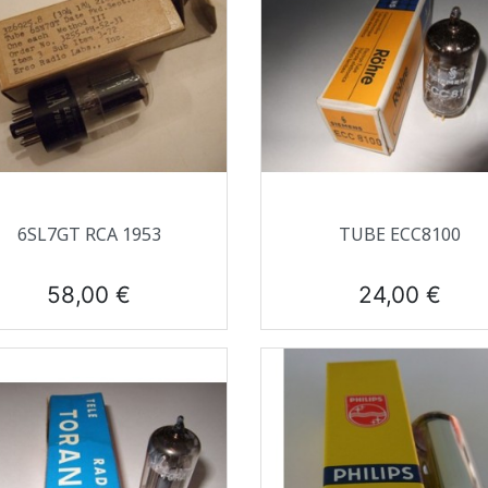
Aperçu rapide
Aperçu rapide


6SL7GT RCA 1953
TUBE ECC8100
Prix
Prix
58,00 €
24,00 €