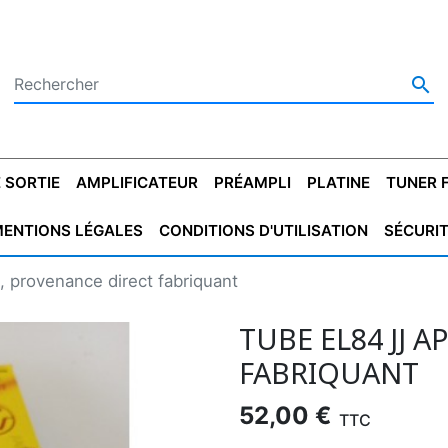

 SORTIE
AMPLIFICATEUR
PRÉAMPLI
PLATINE
TUNER 
ENTIONS LÉGALES
CONDITIONS D'UTILISATION
SÉCURI
 SORTIE
SATEUR
PLATINES VINYLES
CONDENSATEUR
TRANSFO DE SORTIE
MAGNÉTOPHONE
CONDENSATEUR
TRANSFO LINE
TUNER
CONDENSATEU
CAPO
, provenance direct fabriquant
5.08
STYROFLEX
POUR GUITARE
DE DÉMARAGE
MÉLODIUM
NON POLARISÉ
TRAN
TUBE EL84 JJ A
FABRIQUANT
52,00 €
TTC