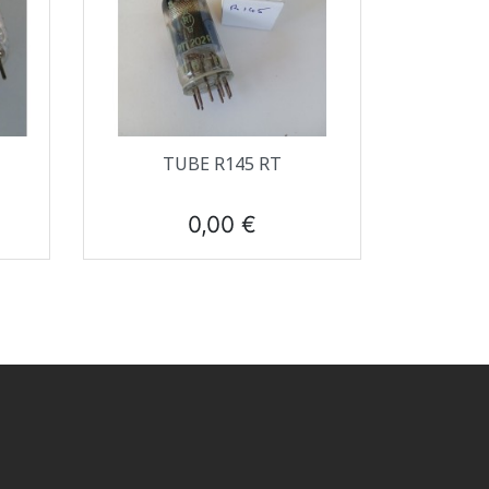
Aperçu rapide

TUBE R145 RT
Prix
0,00 €