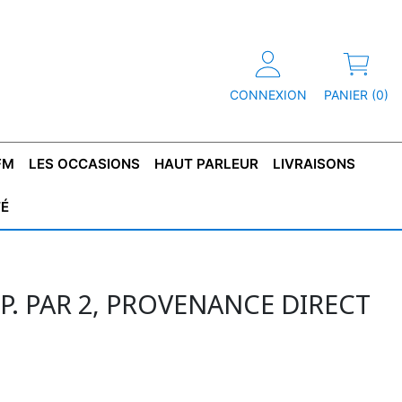
CONNEXION
PANIER (0)
FM
LES OCCASIONS
HAUT PARLEUR
LIVRAISONS
TÉ
R
T DE
CONDENSATEUR
CAPOT
CONDENSATEUR
TÔLE POUR
CONDENSATEUR
CO
SFORMATEUR
TYPE X2
TRANSFORMATEUR
POLARISÉ
TRANSFORMATEUR
POLARISÉ
TAN
HAUTE TENSION
BASSE TENSION
PP. PAR 2, PROVENANCE DIRECT