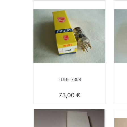
Aperçu rapide

TUBE 7308
Prix
73,00 €