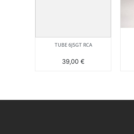
Aperçu rapide

TUBE 6J5GT RCA
Prix
39,00 €