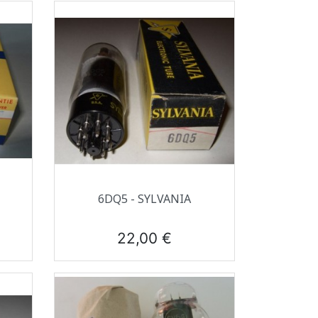
Aperçu rapide

6DQ5 - SYLVANIA
Prix
22,00 €