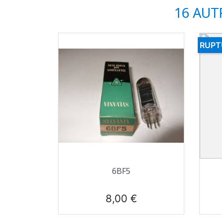
16 AUT
RUPT
Aperçu rapide

6BF5
Prix
8,00 €