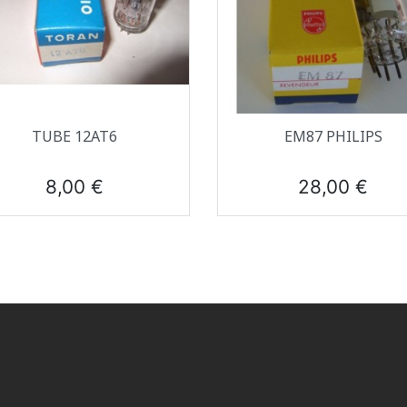
Aperçu rapide
Aperçu rapide


TUBE 12AT6
EM87 PHILIPS
Prix
Prix
8,00 €
28,00 €