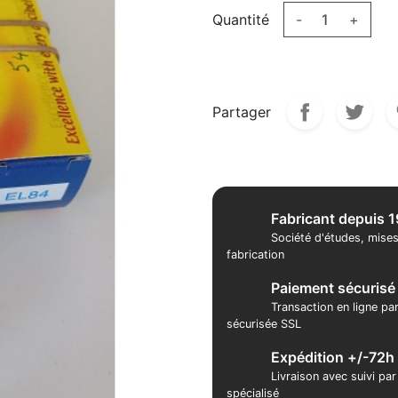
Quantité
-
+
Partager
Fabricant depuis 
Société d'études, mises
fabrication
Paiement sécurisé
Transaction en ligne pa
sécurisée SSL
Expédition +/-72h
Livraison avec suivi pa
spécialisé