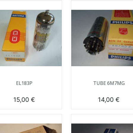
Aperçu rapide
Aperçu rapide


EL183P
TUBE 6M7MG
Prix
Prix
15,00 €
14,00 €