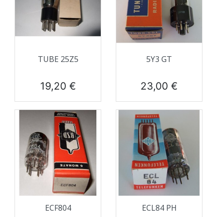
TUBE 25Z5
5Y3 GT
Prix
Prix
19,20 €
23,00 €
ECF804
ECL84 PH