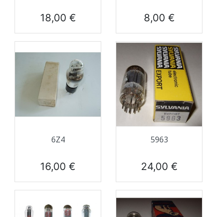
Prix
Prix
18,00 €
8,00 €
6Z4
5963
Prix
Prix
16,00 €
24,00 €