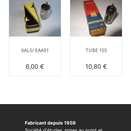
6AL5/ EAA91
TUBE 1S5
Prix
Prix
6,00 €
10,80 €
Fabricant depuis 1959
Société d'études, mises au point et