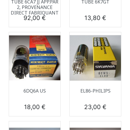
TUBE 6CA7 JJ APP.PAR
TUBE 6K7GT
2, PROVENANCE
DIRECT FABRIQUANT
Prix
Prix
92,00 €
13,80 €
6DQ6A US
EL86-PHILIPS
Prix
Prix
18,00 €
23,00 €