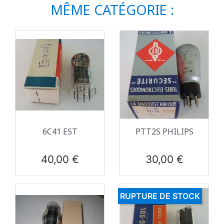
MÊME CATÉGORIE :
6C41 EST
PTT2S PHILIPS
Prix
Prix
40,00 €
30,00 €
RUPTURE DE STOCK