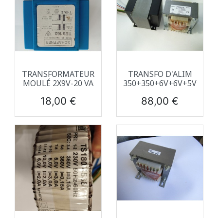
TRANSFORMATEUR
TRANSFO D'ALIM
MOULÉ 2X9V-20 VA
350+350+6V+6V+5V
Prix
Prix
18,00 €
88,00 €