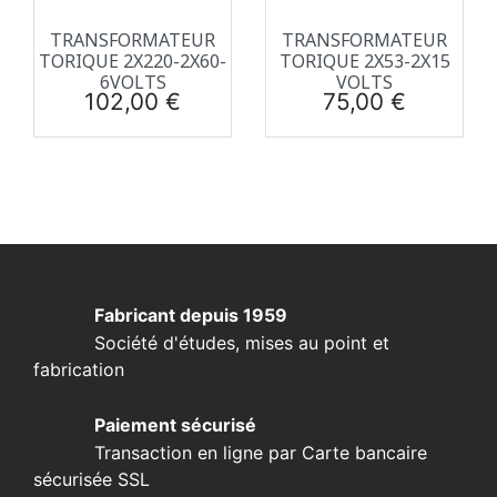
TRANSFORMATEUR
TRANSFORMATEUR
TORIQUE 2X220-2X60-
TORIQUE 2X53-2X15
6VOLTS
VOLTS
Prix
Prix
102,00 €
75,00 €
Fabricant depuis 1959
Société d'études, mises au point et
fabrication
Paiement sécurisé
Transaction en ligne par Carte bancaire
sécurisée SSL