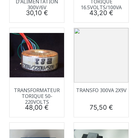
D'ALIMENTATION
TORIQUE
300V/6V
16.5VOLTS/100VA
Prix
Prix
30,10 €
43,20 €
TRANSFORMATEUR
TRANSFO 300VA 2X9V
TORIQUE 50-
220VOLTS
Prix
Prix
48,00 €
75,50 €