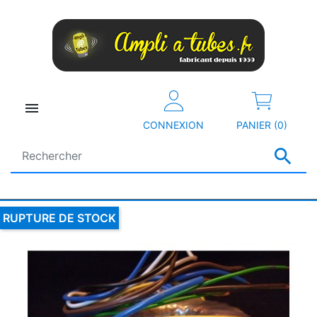

CONNEXION
PANIER (0)

RUPTURE DE STOCK