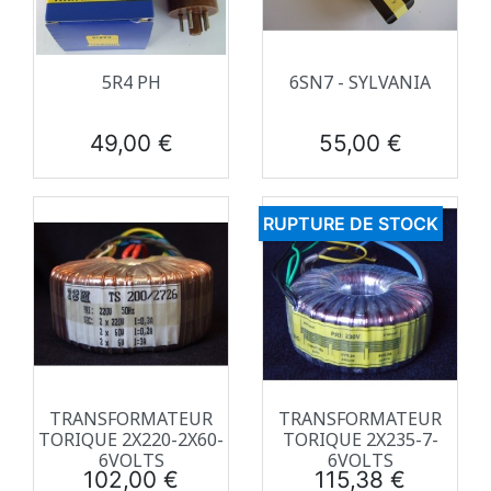
5R4 PH
6SN7 - SYLVANIA
Prix
Prix
49,00 €
55,00 €
RUPTURE DE STOCK
TRANSFORMATEUR
TRANSFORMATEUR
TORIQUE 2X220-2X60-
TORIQUE 2X235-7-
6VOLTS
6VOLTS
Prix
Prix
102,00 €
115,38 €