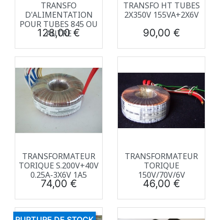
TRANSFO
TRANSFO HT TUBES
D'ALIMENTATION
2X350V 155VA+2X6V
POUR TUBES 845 OU
Prix
Prix
128,00 €
90,00 €
AUTRE
TRANSFORMATEUR
TRANSFORMATEUR
TORIQUE S.200V+40V
TORIQUE
0.25A-3X6V 1A5
150V/70V/6V
Prix
Prix
74,00 €
46,00 €
RUPTURE DE STOCK