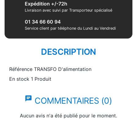
Expédition +/-72h
Livraison avec suivi par Transporteur spécialisé
01 34 66 60 94
Service client par téléphone du Lundi au Vendredi
DESCRIPTION
Référence
TRANSFO D'alimentation
En stock
1 Produit
chat
COMMENTAIRES (0)
Aucun avis n'a été publié pour le moment.