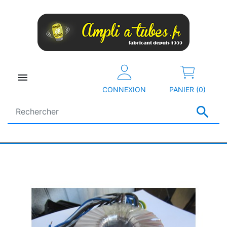

CONNEXION
PANIER (0)
