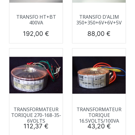
TRANSFO HT+BT
TRANSFO D'ALIM
400VA
350+350+6V+6V+5V
Prix
Prix
192,00 €
88,00 €
TRANSFORMATEUR
TRANSFORMATEUR
TORIQUE 270-168-35-
TORIQUE
6VOLTS
16.5VOLTS/100VA
Prix
Prix
112,37 €
43,20 €