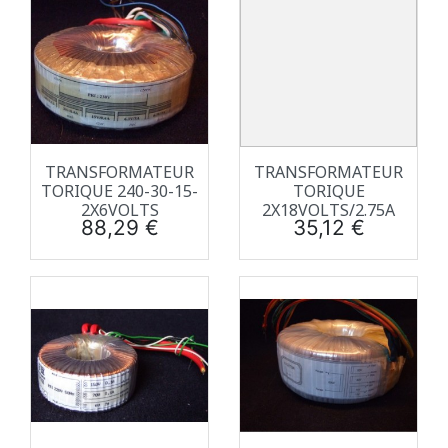
TRANSFORMATEUR
TRANSFORMATEUR
TORIQUE 240-30-15-
TORIQUE
2X6VOLTS
2X18VOLTS/2.75A
Prix
Prix
88,29 €
35,12 €