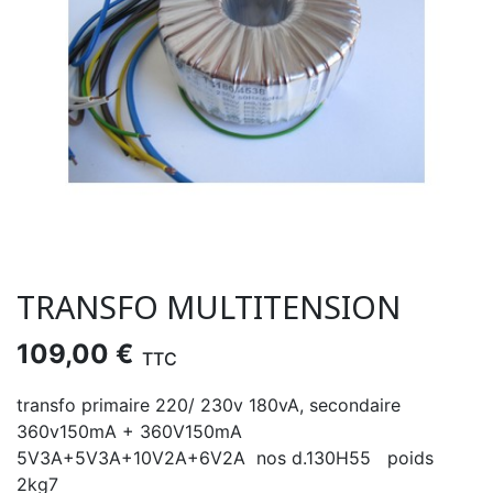
TRANSFO MULTITENSION
109,00 €
TTC
transfo primaire 220/ 230v 180vA, secondaire
360v150mA + 360V150mA
5V3A+5V3A+10V2A+6V2A nos d.130H55 poids
2kg7