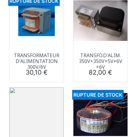
RUPTURE DE STOCK
TRANSFORMATEUR
TRANSFO.D'ALIM.
D'ALIMENTATION
350V+350V+5V+6V
300V/6V
+6V
Prix
Prix
30,10 €
82,00 €
RUPTURE DE STOCK