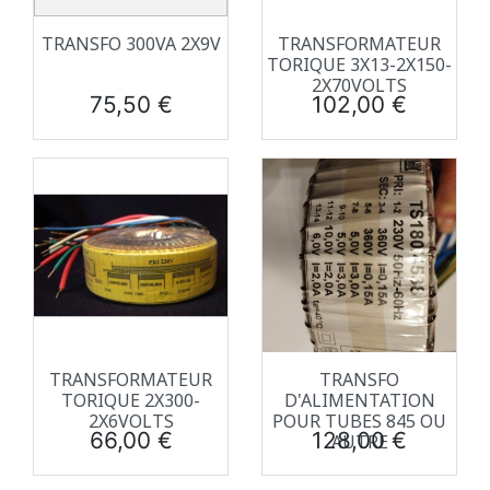
TRANSFO 300VA 2X9V
TRANSFORMATEUR
TORIQUE 3X13-2X150-
2X70VOLTS
Prix
Prix
75,50 €
102,00 €
TRANSFORMATEUR
TRANSFO
TORIQUE 2X300-
D'ALIMENTATION
2X6VOLTS
POUR TUBES 845 OU
Prix
Prix
66,00 €
128,00 €
AUTRE