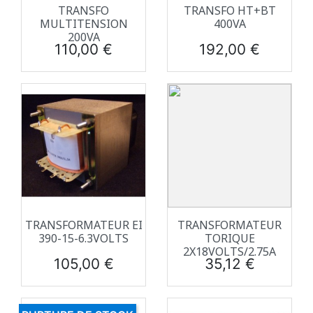
TRANSFO
TRANSFO HT+BT
MULTITENSION
400VA
200VA
Prix
Prix
110,00 €
192,00 €
TRANSFORMATEUR EI
TRANSFORMATEUR
390-15-6.3VOLTS
TORIQUE
2X18VOLTS/2.75A
Prix
Prix
105,00 €
35,12 €