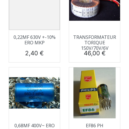
0,22ΜF 630V +-10%
TRANSFORMATEUR
ERO MKP
TORIQUE
150V/70V/6V
Prix
Prix
2,40 €
46,00 €
0,68ΜF 400V~ ERO
EF86 PH