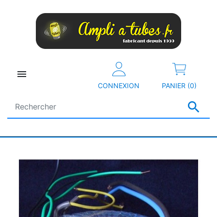

CONNEXION
PANIER (0)
