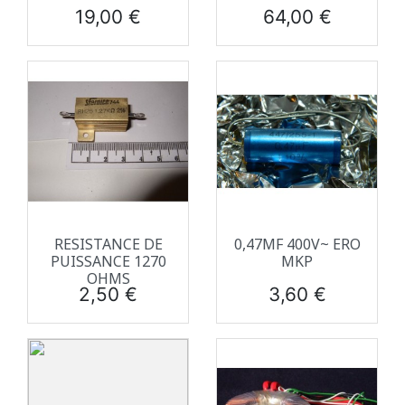
Prix
Prix
19,00 €
64,00 €
RESISTANCE DE
0,47ΜF 400V~ ERO
PUISSANCE 1270
MKP
OHMS
Prix
Prix
2,50 €
3,60 €