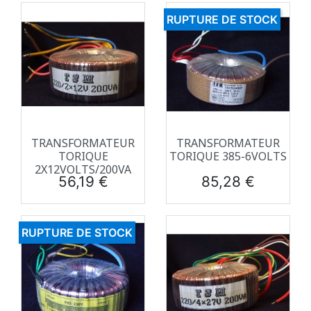
RUPTURE DE STOCK
TRANSFORMATEUR
TRANSFORMATEUR
TORIQUE
TORIQUE 385-6VOLTS
2X12VOLTS/200VA
Prix
Prix
56,19 €
85,28 €
RUPTURE DE STOCK