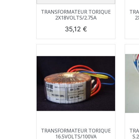
Aperçu rapide

TRANSFORMATEUR TORIQUE
TRA
2X18VOLTS/2.75A
2
Prix
35,12 €
Aperçu rapide

TRANSFORMATEUR TORIQUE
TRA
16.5VOLTS/100VA
S.