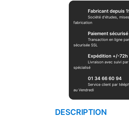
Fabricant depuis 
Société d'études, mises
fabrication
Paiement sécurisé
Transaction en ligne pa
sécurisée SSL
Expédition +/-72h
Livraison avec suivi pa
spécialisé
01 34 66 60 94
Service client par télé
au Vendredi
DESCRIPTION