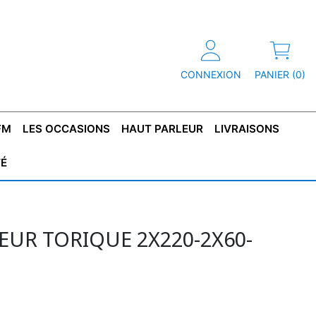
CONNEXION
PANIER (0)
FM
LES OCCASIONS
HAUT PARLEUR
LIVRAISONS
TÉ
R
T DE
CONDENSATEUR
CAPOT
CONDENSATEUR
TÔLE POUR
CONDENSATEUR
CO
SFORMATEUR
TYPE X2
TRANSFORMATEUR
POLARISÉ
TRANSFORMATEUR
POLARISÉ
TAN
HAUTE TENSION
BASSE TENSION
UR TORIQUE 2X220-2X60-