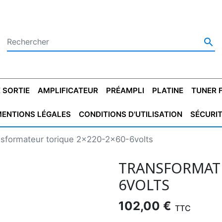

 SORTIE
AMPLIFICATEUR
PRÉAMPLI
PLATINE
TUNER 
ENTIONS LÉGALES
CONDITIONS D'UTILISATION
SÉCURI
 SORTIE
SATEUR
PLATINES VINYLES
CONDENSATEUR
TRANSFO DE SORTIE
MAGNÉTOPHONE
CONDENSATEUR
TRANSFO LINE
TUNER
CONDENSATEU
CAPO
nsformateur torique 2x220-2x60-6volts
5.08
STYROFLEX
POUR GUITARE
DE DÉMARAGE
MÉLODIUM
NON POLARISÉ
TRAN
TRANSFORMATE
6VOLTS
102,00 €
TTC