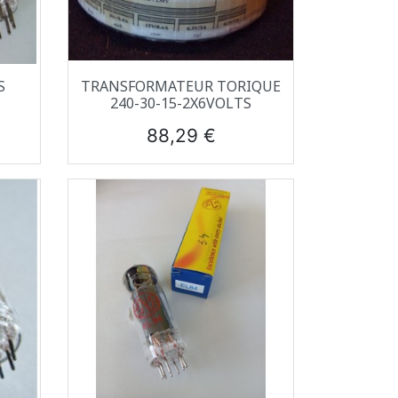
Aperçu rapide

S
TRANSFORMATEUR TORIQUE
240-30-15-2X6VOLTS
Prix
88,29 €