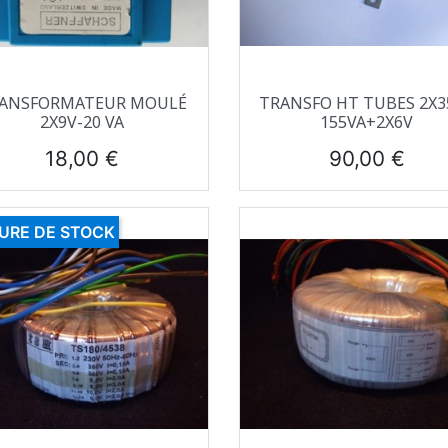
Aperçu rapide
Aperçu rapide


ANSFORMATEUR MOULÉ
TRANSFO HT TUBES 2X3
2X9V-20 VA
155VA+2X6V
Prix
Prix
18,00 €
90,00 €
URE DE STOCK