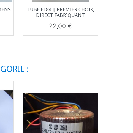
Aperçu rapide

MENS
TUBE EL84 JJ PREMIER CHOIX,
DIRECT FABRIQUANT
Prix
22,00 €
GORIE :