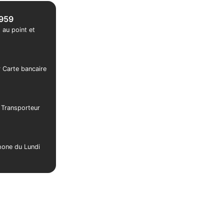
1959
 au point et
r Carte bancaire
r Transporteur
phone du Lundi