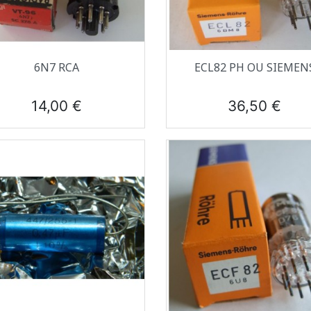
Aperçu rapide
Aperçu rapide


6N7 RCA
ECL82 PH OU SIEMEN
Prix
Prix
14,00 €
36,50 €