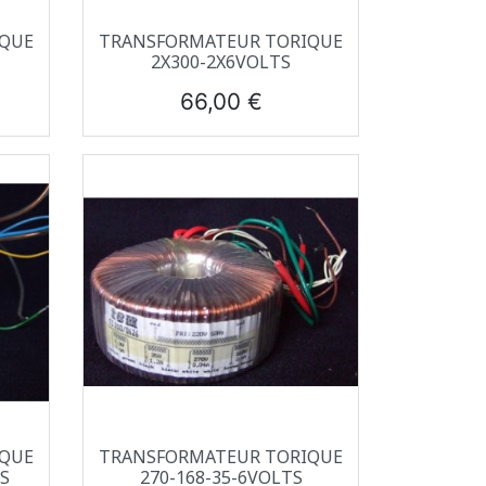
Aperçu rapide

IQUE
TRANSFORMATEUR TORIQUE
2X300-2X6VOLTS
Prix
66,00 €
Aperçu rapide

IQUE
TRANSFORMATEUR TORIQUE
S
270-168-35-6VOLTS