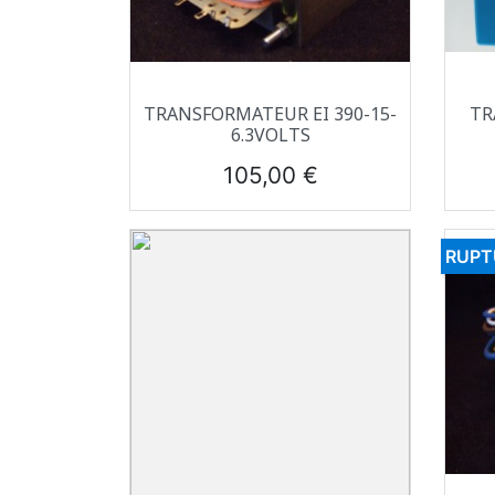
Aperçu rapide

TRANSFORMATEUR EI 390-15-
TR
6.3VOLTS
Prix
105,00 €
RUPT