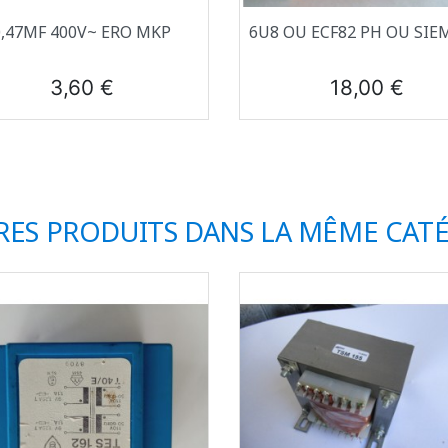
Aperçu rapide
Aperçu rapide


0,47ΜF 400V~ ERO MKP
6U8 OU ECF82 PH OU SIE
Prix
Prix
3,60 €
18,00 €
RES PRODUITS DANS LA MÊME CATÉ