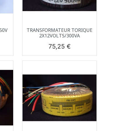
Aperçu rapide

50V
TRANSFORMATEUR TORIQUE
2X12VOLTS/300VA
Prix
75,25 €