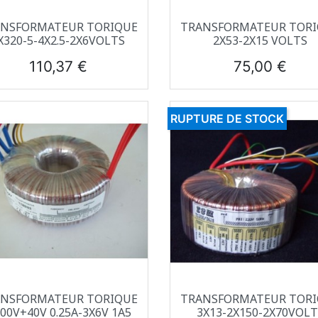
Aperçu rapide
Aperçu rapide


NSFORMATEUR TORIQUE
TRANSFORMATEUR TOR
X320-5-4X2.5-2X6VOLTS
2X53-2X15 VOLTS
Prix
Prix
110,37 €
75,00 €
RUPTURE DE STOCK
Aperçu rapide
Aperçu rapide


NSFORMATEUR TORIQUE
TRANSFORMATEUR TOR
200V+40V 0.25A-3X6V 1A5
3X13-2X150-2X70VOLT