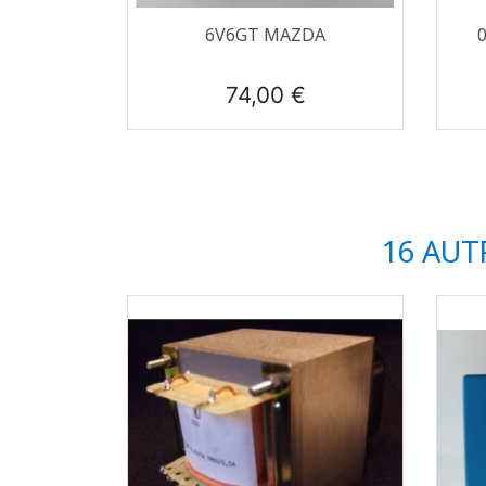
Aperçu rapide

6V6GT MAZDA
Prix
74,00 €
16 AUT