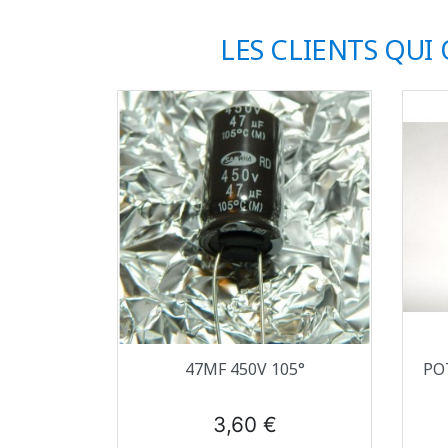
LES CLIENTS QUI
Aperçu rapide

47ΜF 450V 105°
PO
Prix
3,60 €