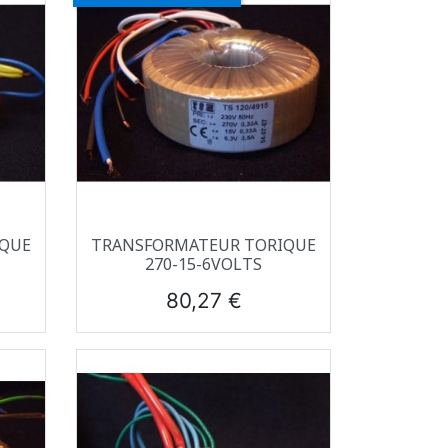
Aperçu rapide

IQUE
TRANSFORMATEUR TORIQUE
270-15-6VOLTS
Prix
80,27 €