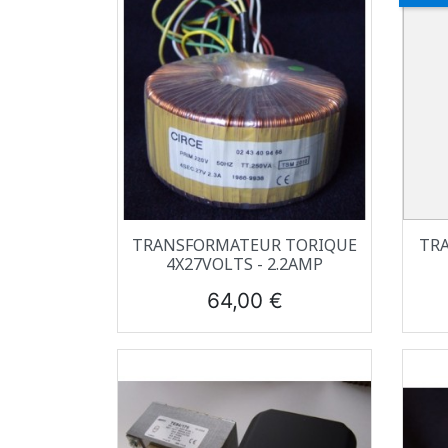
Aperçu rapide

TRANSFORMATEUR TORIQUE
TRA
4X27VOLTS - 2.2AMP
Prix
64,00 €