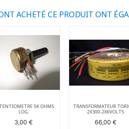
 ONT ACHETÉ CE PRODUIT ONT ÉG
Aperçu rapide
Aperçu rapide


TENTIOMETRE 5K OHMS
TRANSFORMATEUR TOR
LOG.
2X300-2X6VOLTS
Prix
Prix
3,00 €
66,00 €