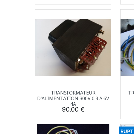
Aperçu rapide

TRANSFORMATEUR
T
D'ALIMENTATION 300V 0.3 A 6V
4A
Prix
90,00 €
RUPT