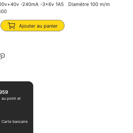
.200v+40v -240mA -3x6v 1A5 Diamètre 100 m/m
400
Ajouter au panier
1959
 au point et
r Carte bancaire