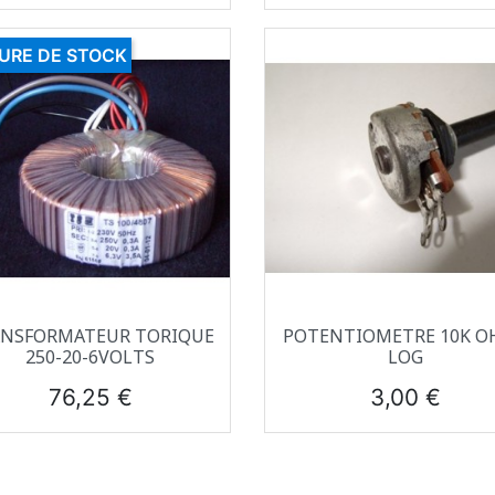
URE DE STOCK
Aperçu rapide
Aperçu rapide


NSFORMATEUR TORIQUE
POTENTIOMETRE 10K O
250-20-6VOLTS
LOG
Prix
Prix
76,25 €
3,00 €