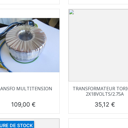
Aperçu rapide
Aperçu rapide


RANSFO MULTITENSION
TRANSFORMATEUR TOR
2X18VOLTS/2.75A
Prix
Prix
109,00 €
35,12 €
URE DE STOCK