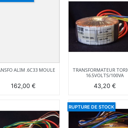
Aperçu rapide
Aperçu rapide


NSFO ALIM .6C33 MOULE
TRANSFORMATEUR TOR
16.5VOLTS/100VA
Prix
Prix
162,00 €
43,20 €
RUPTURE DE STOCK