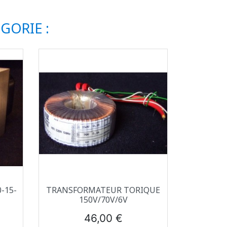
GORIE :
Aperçu rapide

-15-
TRANSFORMATEUR TORIQUE
150V/70V/6V
Prix
46,00 €