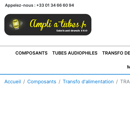
Appelez-nous :
+33 01 34 66 60 94
COMPOSANTS
TUBES AUDIOPHILES
TRANSFO DE
M
BONTONS
TRANSFORMATEUR DE SORTIE DE
AMPLI MONO
AMPLIFICATEURS
SUPRAVOX
BONTONS
FERTIN
AMPLI STÉRÉO
LECTEURS CD
COFFRET
PRÉAMPLI AVEC TUNER
TRANSFORMATEUR DE
COFFRET
CONDEN
Accueil
Composants
Transfo d'alimentation
TRA
AXE 4MM
CLASSE "A" SINGLE
AXE 6MM
POUR
TYPE PUSH PULL
POUR
LCC PAS 
AMPLI À
MONTAGE
TUBES