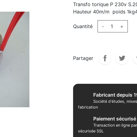
Transfo torique P 230v S
Hauteur 40m/m poids 1kg
Quantité
-
+
Partager
Fabricant depuis 
Société d'études, mises
fabrication
Paiement sécurisé
Transaction en ligne pa
sécurisée SSL