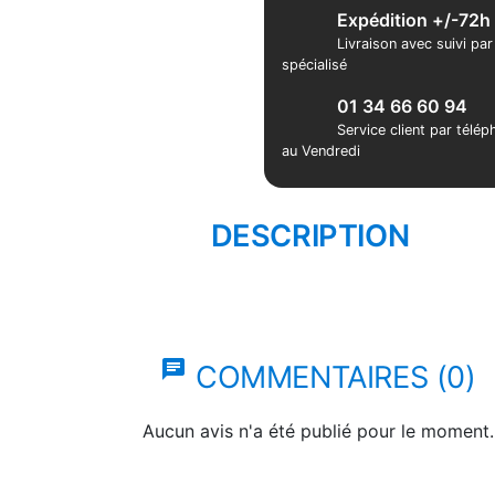
Expédition +/-72h
Livraison avec suivi pa
spécialisé
01 34 66 60 94
Service client par télé
au Vendredi
DESCRIPTION
chat
COMMENTAIRES (0)
Aucun avis n'a été publié pour le moment.