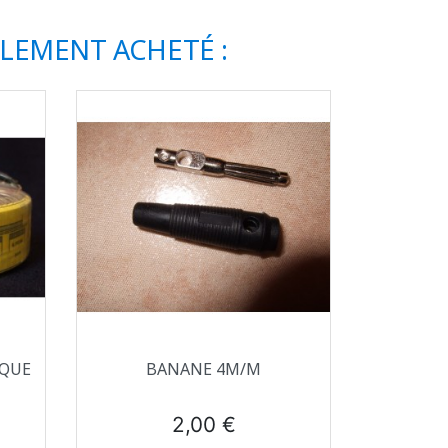
ALEMENT ACHETÉ :
Aperçu rapide

IQUE
BANANE 4M/M
Prix
2,00 €