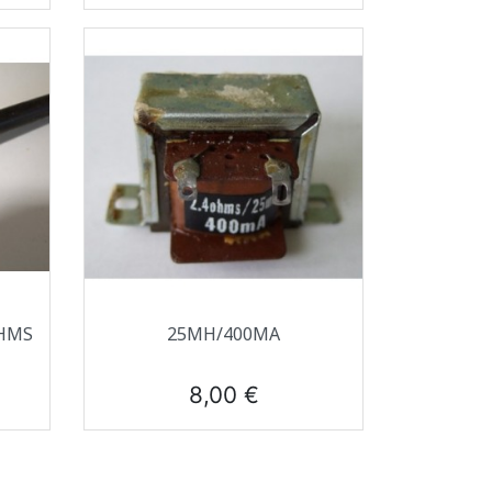
Aperçu rapide

HMS
25MH/400MA
Prix
8,00 €