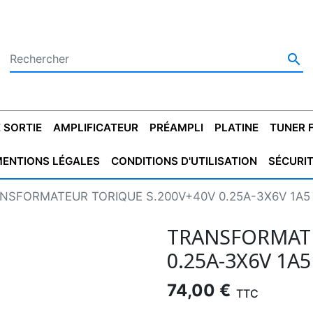

 SORTIE
AMPLIFICATEUR
PRÉAMPLI
PLATINE
TUNER 
ENTIONS LÉGALES
CONDITIONS D'UTILISATION
SÉCURI
 SORTIE
SATEUR
PLATINES VINYLES
CONDENSATEUR
TRANSFO DE SORTIE
MAGNÉTOPHONE
CONDENSATEUR
TRANSFO LINE
TUNER
CONDENSATEU
CAPO
NSFORMATEUR TORIQUE S.200V+40V 0.25A-3X6V 1A5
5.08
STYROFLEX
POUR GUITARE
DE DÉMARAGE
MÉLODIUM
NON POLARISÉ
TRAN
TRANSFORMATE
0.25A-3X6V 1A5
74,00 €
TTC