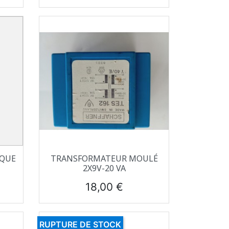
Aperçu rapide

IQUE
TRANSFORMATEUR MOULÉ
2X9V-20 VA
Prix
18,00 €
RUPTURE DE STOCK