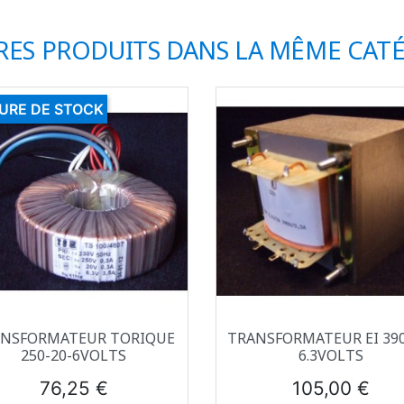
RES PRODUITS DANS LA MÊME CATÉ
URE DE STOCK
Aperçu rapide
Aperçu rapide


NSFORMATEUR TORIQUE
TRANSFORMATEUR EI 390
250-20-6VOLTS
6.3VOLTS
Prix
Prix
76,25 €
105,00 €