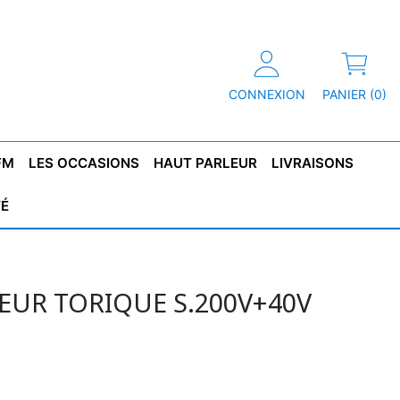
CONNEXION
PANIER (0)
FM
LES OCCASIONS
HAUT PARLEUR
LIVRAISONS
TÉ
R
T DE
CONDENSATEUR
CAPOT
CONDENSATEUR
TÔLE POUR
CONDENSATEUR
CO
SFORMATEUR
TYPE X2
TRANSFORMATEUR
POLARISÉ
TRANSFORMATEUR
POLARISÉ
TAN
HAUTE TENSION
BASSE TENSION
UR TORIQUE S.200V+40V