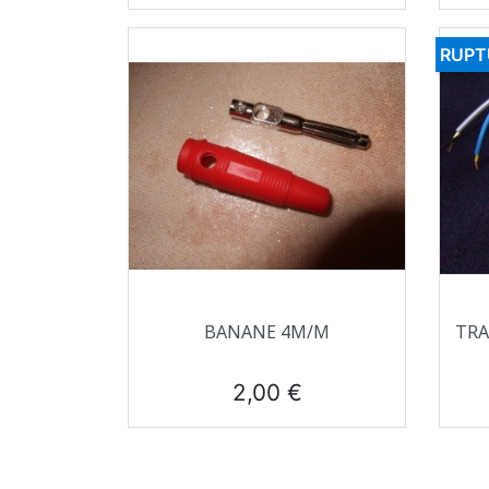
RUPT
Aperçu rapide

BANANE 4M/M
TRA
Prix
2,00 €