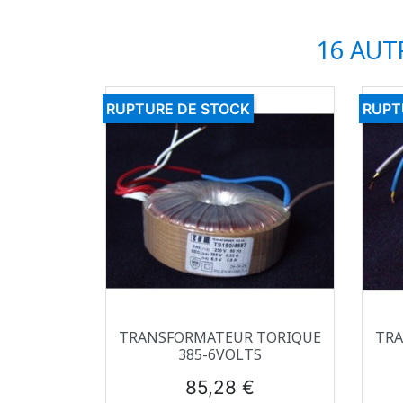
16 AUT
RUPTURE DE STOCK
RUPT
Aperçu rapide

TRANSFORMATEUR TORIQUE
TRA
385-6VOLTS
Prix
85,28 €