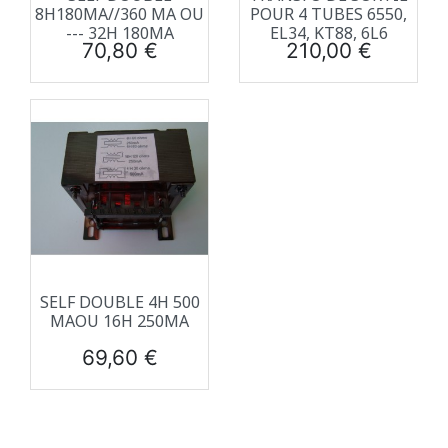
8H180MA//360 MA OU
POUR 4 TUBES 6550,
--- 32H 180MA
EL34, KT88, 6L6
Prix
Prix
70,80 €
210,00 €
SELF DOUBLE 4H 500
MAOU 16H 250MA
Prix
69,60 €