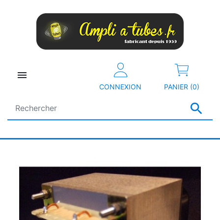

CONNEXION
PANIER (0)
