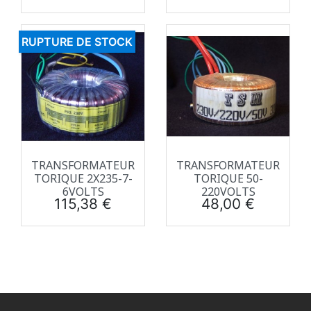
RUPTURE DE STOCK
TRANSFORMATEUR
TRANSFORMATEUR
TORIQUE 2X235-7-
TORIQUE 50-
6VOLTS
220VOLTS
Prix
Prix
115,38 €
48,00 €