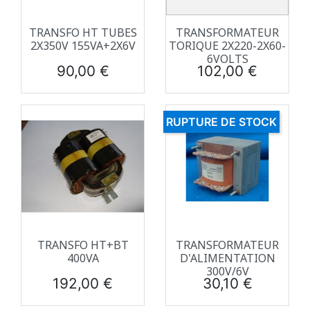
TRANSFO HT TUBES
TRANSFORMATEUR
2X350V 155VA+2X6V
TORIQUE 2X220-2X60-
6VOLTS
Prix
Prix
90,00 €
102,00 €
RUPTURE DE STOCK
TRANSFO HT+BT
TRANSFORMATEUR
400VA
D'ALIMENTATION
300V/6V
Prix
Prix
192,00 €
30,10 €