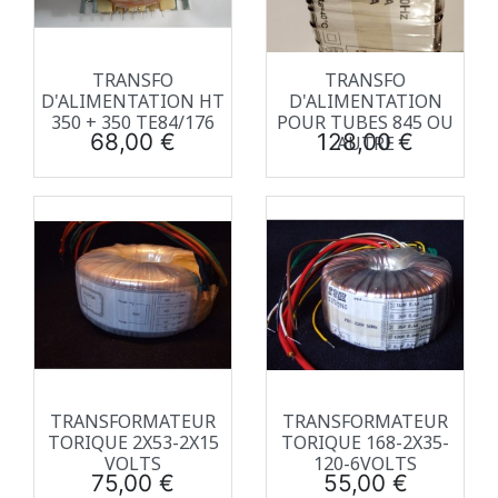
TRANSFO
TRANSFO
D'ALIMENTATION HT
D'ALIMENTATION
350 + 350 TE84/176
POUR TUBES 845 OU
Prix
Prix
68,00 €
128,00 €
AUTRE
TRANSFORMATEUR
TRANSFORMATEUR
TORIQUE 2X53-2X15
TORIQUE 168-2X35-
VOLTS
120-6VOLTS
Prix
Prix
75,00 €
55,00 €