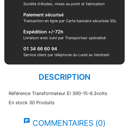
Société d'études, mises au point et fabrication
Paiement sécurisé
Transaction en ligne par Carte bancaire sécurisée SSL
Expédition +/-72h
Livraison avec suivi par Transporteur spécialisé
01 34 66 60 94
Service client par téléphone du Lundi au Vendredi
DESCRIPTION
Référence
Transformateur EI 390-15-6.3volts
En stock
30 Produits
chat
COMMENTAIRES (0)