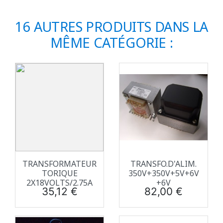
16 AUTRES PRODUITS DANS LA
MÊME CATÉGORIE :
TRANSFORMATEUR
TRANSFO.D'ALIM.
TORIQUE
350V+350V+5V+6V
2X18VOLTS/2.75A
+6V
Prix
Prix
35,12 €
82,00 €