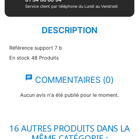
Service client par téléphone du Lundi au Vendredi
DESCRIPTION
Référence
support 7 b
En stock
48 Produits
chat
COMMENTAIRES (0)
Aucun avis n'a été publié pour le moment.
16 AUTRES PRODUITS DANS LA
MÊME CATÉGORIE :