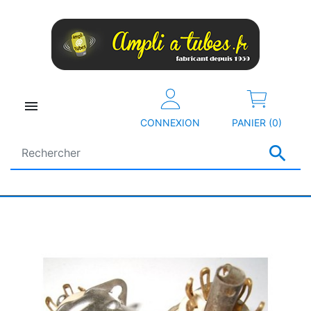

CONNEXION
PANIER (0)
