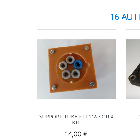
16 AUT
Aperçu rapide

SUPPORT TUBE PTT1/2/3 OU 4
KIT
Prix
14,00 €