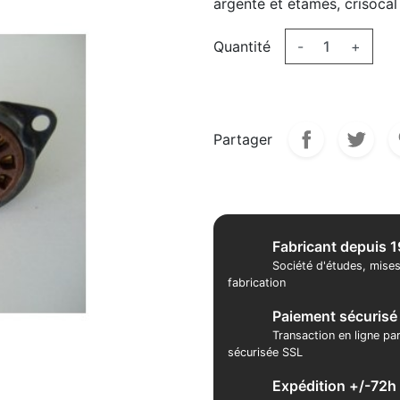
argenté et étamés, crisocal
Quantité
-
+
Partager
Fabricant depuis 
Société d'études, mises
fabrication
Paiement sécurisé
Transaction en ligne pa
sécurisée SSL
Expédition +/-72h