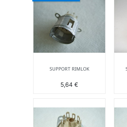
Aperçu rapide

SUPPORT RIMLOK
Prix
5,64 €