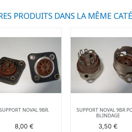
RES PRODUITS DANS LA MÊME CATÉ
Aperçu rapide
Aperçu rapide


SUPPORT NOVAL 9BR.
SUPPORT NOVAL 9BR P
BLINDAGE
Prix
Prix
8,00 €
3,50 €