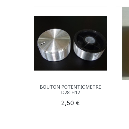
Aperçu rapide

BOUTON POTENTIOMETRE
D28-H12
Prix
2,50 €