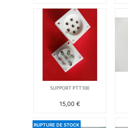
Aperçu rapide

SUPPORT PTT100
Prix
15,00 €
RUPTURE DE STOCK