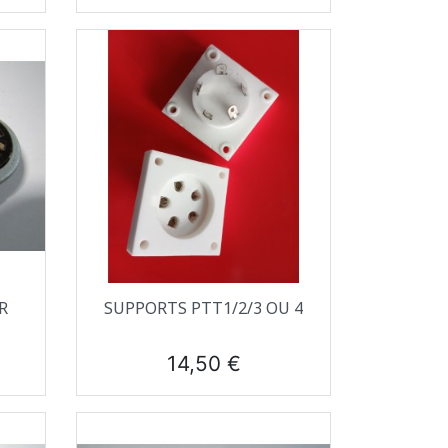
Aperçu rapide

R
SUPPORTS PTT1/2/3 OU 4
Prix
14,50 €