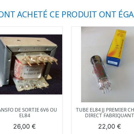
 ONT ACHETÉ CE PRODUIT ONT ÉG
Aperçu rapide
Aperçu rapide


NSFO DE SORTIE 6V6 OU
TUBE EL84 JJ PREMIER CH
EL84
DIRECT FABRIQUAN
Prix
Prix
26,00 €
22,00 €