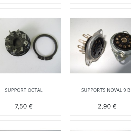
Aperçu rapide
Aperçu rapide


SUPPORT OCTAL
SUPPORTS NOVAL 9 B
Prix
Prix
7,50 €
2,90 €