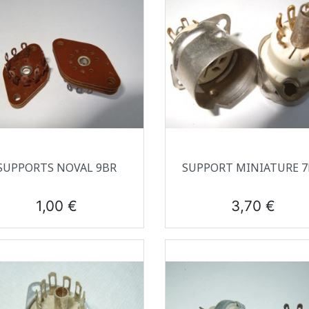
Aperçu rapide
Aperçu rapide


SUPPORTS NOVAL 9BR
SUPPORT MINIATURE 7
Prix
Prix
1,00 €
3,70 €