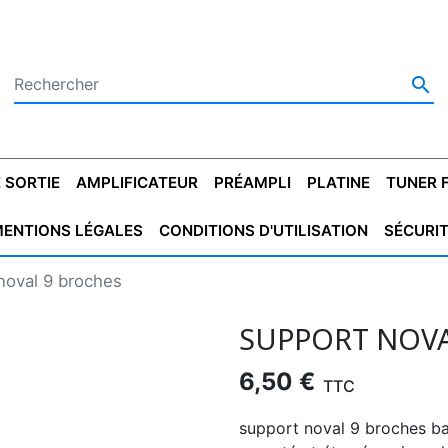

 SORTIE
AMPLIFICATEUR
PRÉAMPLI
PLATINE
TUNER 
ENTIONS LÉGALES
CONDITIONS D'UTILISATION
SÉCURI
 SORTIE
SATEUR
PLATINES VINYLES
CONDENSATEUR
TRANSFO DE SORTIE
MAGNÉTOPHONE
CONDENSATEUR
TRANSFO LINE
TUNER
CONDENSATEU
CAPO
noval 9 broches
5.08
STYROFLEX
POUR GUITARE
DE DÉMARAGE
MÉLODIUM
NON POLARISÉ
TRAN
SUPPORT NOVA
6,50 €
TTC
support noval 9 broches baké