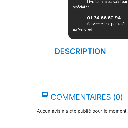
Livraison avec suivi pa
spécialisé
01 34 66 60 94
Service client par télé
au Vendredi
DESCRIPTION
chat
COMMENTAIRES (0)
Aucun avis n'a été publié pour le moment.