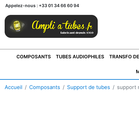
Appelez-nous :
+33 01 34 66 60 94
COMPOSANTS
TUBES AUDIOPHILES
TRANSFO DE
M
BONTONS
TRANSFORMATEUR DE SORTIE DE
AMPLI MONO
AMPLIFICATEURS
SUPRAVOX
BONTONS
FERTIN
AMPLI STÉRÉO
LECTEURS CD
COFFRET
PRÉAMPLI AVEC TUNER
TRANSFORMATEUR DE
COFFRET
CONDEN
Accueil
Composants
Support de tubes
support 
AXE 4MM
CLASSE "A" SINGLE
AXE 6MM
POUR
TYPE PUSH PULL
POUR
LCC PAS 
AMPLI À
MONTAGE
TUBES