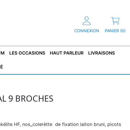
CONNEXION
PANIER (0)
FM
LES OCCASIONS
HAUT PARLEUR
LIVRAISONS
TÉ
R
T DE
CONDENSATEUR
CAPOT
CONDENSATEUR
TÔLE POUR
CONDENSATEUR
CO
SFORMATEUR
TYPE X2
TRANSFORMATEUR
POLARISÉ
TRANSFORMATEUR
POLARISÉ
TAN
HAUTE TENSION
BASSE TENSION
L 9 BROCHES
lite HF, nos,,colerètte de fixation laiton bruni, picots