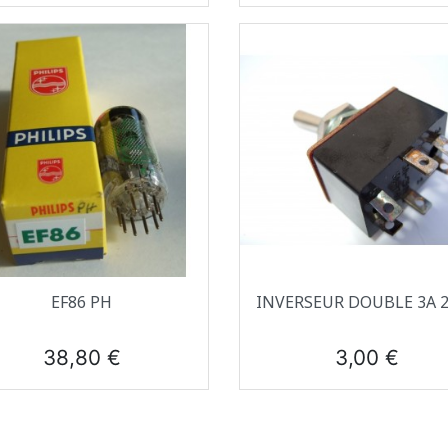
Aperçu rapide
Aperçu rapide


EF86 PH
INVERSEUR DOUBLE 3A 
Prix
Prix
38,80 €
3,00 €