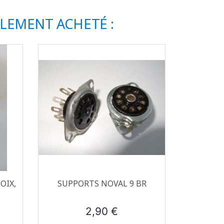
ALEMENT ACHETÉ :
Aperçu rapide

OIX,
SUPPORTS NOVAL 9 BR
T
Prix
2,90 €