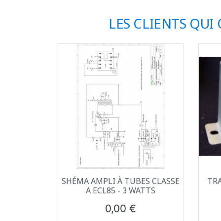
LES CLIENTS QUI
Aperçu rapide

SHÉMA AMPLI À TUBES CLASSE
TRA
A ECL85 - 3 WATTS
Prix
0,00 €