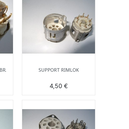
Aperçu rapide

BR.
SUPPORT RIMLOK
Prix
4,50 €