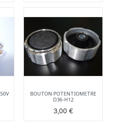
Aperçu rapide

250V
BOUTON POTENTIOMETRE
D36-H12
Prix
3,00 €