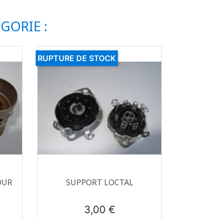
GORIE :
RUPTURE DE STOCK
Aperçu rapide

OUR
SUPPORT LOCTAL
Prix
3,00 €