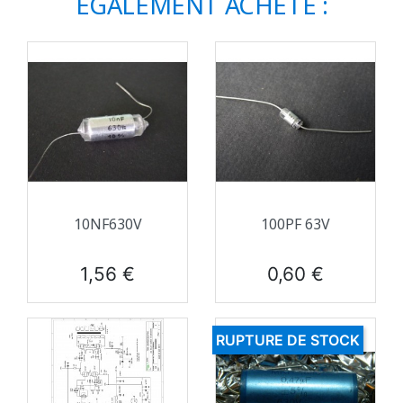
ÉGALEMENT ACHETÉ :
10NF630V
100PF 63V
Prix
Prix
1,56 €
0,60 €
RUPTURE DE STOCK