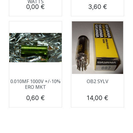
WATTS
Prix
Prix
0,00 €
3,60 €
0.010ΜF 1000V +/-10%
OB2 SYLV
ERO MKT
Prix
Prix
0,60 €
14,00 €