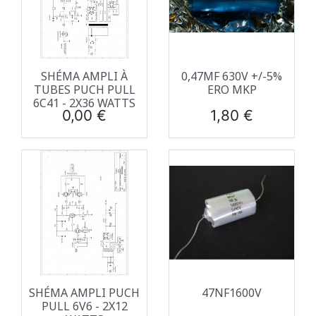
SHÉMA AMPLI À
0,47ΜF 630V +/-5%
TUBES PUCH PULL
ERO MKP
6C41 - 2X36 WATTS
Prix
Prix
0,00 €
1,80 €
SHÉMA AMPLI PUCH
47NF1600V
PULL 6V6 - 2X12