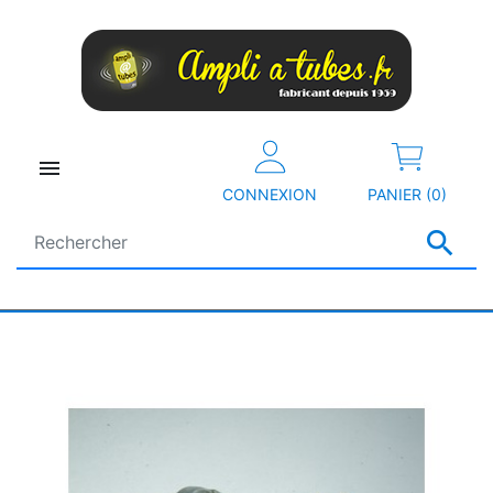

CONNEXION
PANIER (0)
