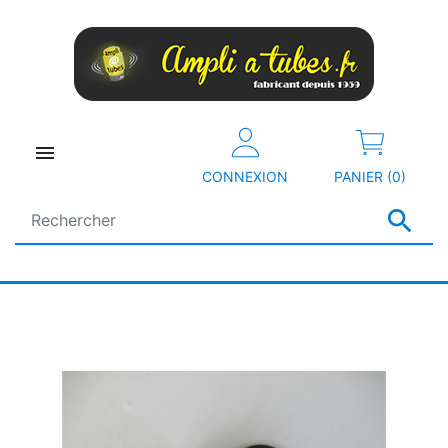

CONNEXION
PANIER (0)
