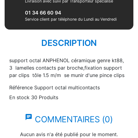
Livraison avec suivi par Transporteur spécialisé
01 34 66 60 94
Service client par téléphone du Lundi au Vendredi
DESCRIPTION
support octal ANPHENOL céramique genre kt88,
3 lamelles contacts par broche,fixation support
par clips tôle 1.5 m/m se munir d'une pince clips
Référence
Support octal multicontacts
En stock
30 Produits
chat
COMMENTAIRES (0)
Aucun avis n'a été publié pour le moment.