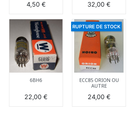
Prix
Prix
4,50 €
32,00 €
RUPTURE DE STOCK
6BH6
ECC85 ORION OU
AUTRE
Prix
Prix
22,00 €
24,00 €