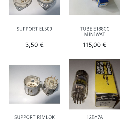
SUPPORT EL509
TUBE E188CC
MINIWAT
Prix
Prix
3,50 €
115,00 €
SUPPORT RIMLOK
12BY7A