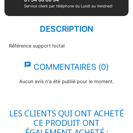
Service client par téléphone du Lundi au Vendredi
DESCRIPTION
Référence
support loctal
chat
COMMENTAIRES (0)
Aucun avis n'a été publié pour le moment.
LES CLIENTS QUI ONT ACHETÉ
CE PRODUIT ONT
ÉGALEMENT ACHETÉ :