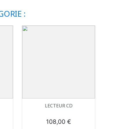
ORIE :
Aperçu rapide

LECTEUR CD
Prix
108,00 €