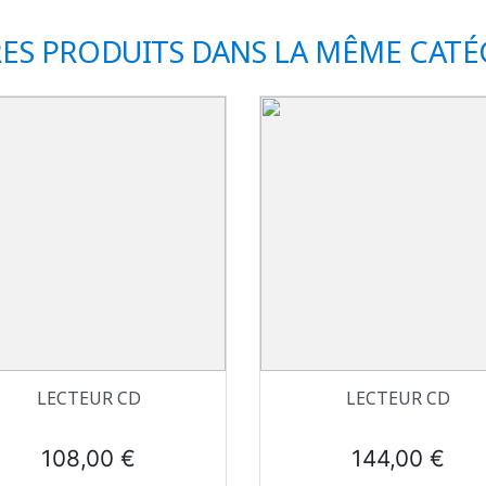
RES PRODUITS DANS LA MÊME CATÉG
Aperçu rapide
Aperçu rapide


LECTEUR CD
LECTEUR CD
Prix
Prix
108,00 €
144,00 €