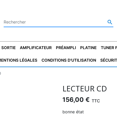

 SORTIE
AMPLIFICATEUR
PRÉAMPLI
PLATINE
TUNER 
ENTIONS LÉGALES
CONDITIONS D'UTILISATION
SÉCURI
 SORTIE
SATEUR
PLATINES VINYLES
CONDENSATEUR
TRANSFO DE SORTIE
MAGNÉTOPHONE
CONDENSATEUR
TRANSFO LINE
TUNER
CONDENSATEU
CAPO
D
5.08
STYROFLEX
POUR GUITARE
DE DÉMARAGE
MÉLODIUM
NON POLARISÉ
TRAN
LECTEUR CD
156,00 €
TTC
bonne état