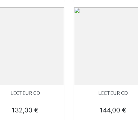
Aperçu rapide
Aperçu rapide


LECTEUR CD
LECTEUR CD
Prix
Prix
132,00 €
144,00 €