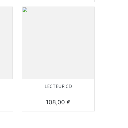
Aperçu rapide

LECTEUR CD
Prix
108,00 €