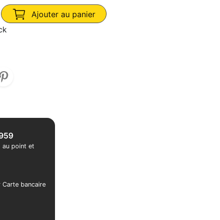
Ajouter au panier
ck
1959
 au point et
r Carte bancaire