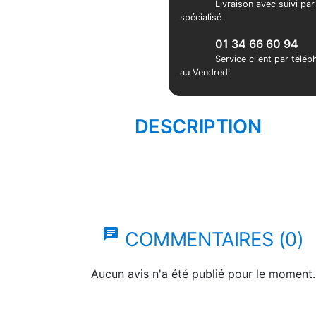
Livraison avec suivi pa
spécialisé
01 34 66 60 94
Service client par télé
au Vendredi
DESCRIPTION
chat
COMMENTAIRES (0)
Aucun avis n'a été publié pour le moment.