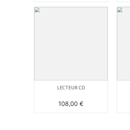
Aperçu rapide

LECTEUR CD
Prix
108,00 €