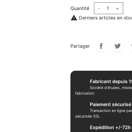
Quantité
-
+

Derniers articles en sto
Partager
Fabricant depuis 
Société d'études, mises
fabrication
Paiement sécurisé
Transaction en ligne pa
sécurisée SSL
Expédition +/-72h