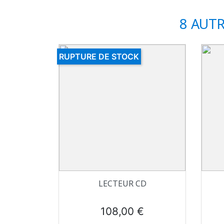
8 AUT
RUPTURE DE STOCK
Aperçu rapide

LECTEUR CD
Prix
108,00 €