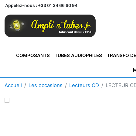
Appelez-nous :
+33 01 34 66 60 94
COMPOSANTS
TUBES AUDIOPHILES
TRANSFO DE
M
BONTONS
TRANSFORMATEUR DE SORTIE DE
AMPLI MONO
AMPLIFICATEURS
SUPRAVOX
BONTONS
FERTIN
AMPLI STÉRÉO
LECTEURS CD
COFFRET
PRÉAMPLI AVEC TUNER
TRANSFORMATEUR DE
COFFRET
CONDEN
Accueil
Les occasions
Lecteurs CD
LECTEUR C
AXE 4MM
CLASSE "A" SINGLE
AXE 6MM
POUR
TYPE PUSH PULL
POUR
LCC PAS 
AMPLI À
MONTAGE
TUBES