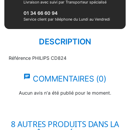
Livraison avec suivi par Transporteur spécialisé
01 34 66 60 94
Service client par téléphone du Lundi au Vendredi
DESCRIPTION
Référence
PHILIPS CD824
chat
COMMENTAIRES (0)
Aucun avis n'a été publié pour le moment.
8 AUTRES PRODUITS DANS LA