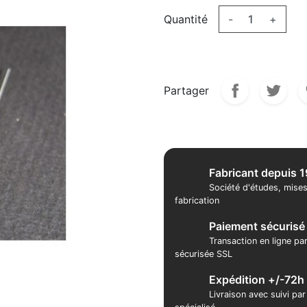
Quantité
-
+
Partager
Fabricant depuis 
Société d'études, mises
fabrication
Paiement sécurisé
Transaction en ligne pa
sécurisée SSL
Expédition +/-72h
Livraison avec suivi pa