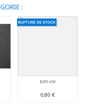
GORIE :
RUPTURE DE STOCK
Aperçu rapide

82PF 63V
Prix
0,60 €