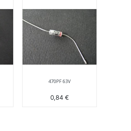
Aperçu rapide

470PF 63V
Prix
0,84 €