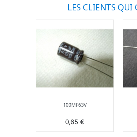
LES CLIENTS QUI
Aperçu rapide

100ΜF63V
Prix
0,65 €