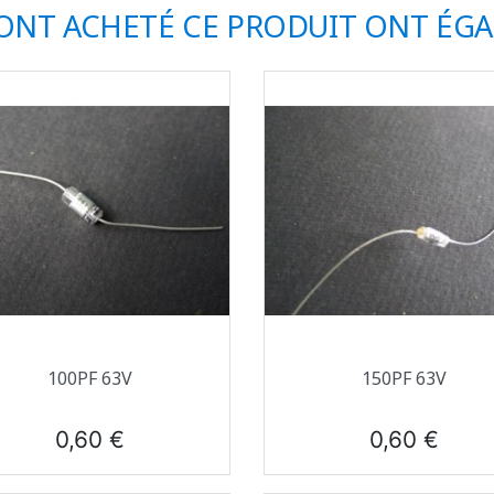
 ONT ACHETÉ CE PRODUIT ONT ÉG
Aperçu rapide
Aperçu rapide


100PF 63V
150PF 63V
Prix
Prix
0,60 €
0,60 €