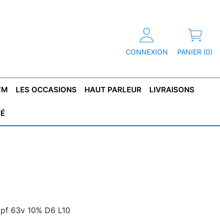
CONNEXION
PANIER (0)
FM
LES OCCASIONS
HAUT PARLEUR
LIVRAISONS
TÉ
R
T DE
CONDENSATEUR
CAPOT
CONDENSATEUR
TÔLE POUR
CONDENSATEUR
CO
SFORMATEUR
TYPE X2
TRANSFORMATEUR
POLARISÉ
TRANSFORMATEUR
POLARISÉ
TAN
HAUTE TENSION
BASSE TENSION
0pf 63v 10% D6 L10