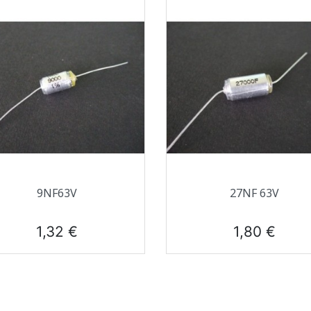
Aperçu rapide
Aperçu rapide


9NF63V
27NF 63V
Prix
Prix
1,32 €
1,80 €