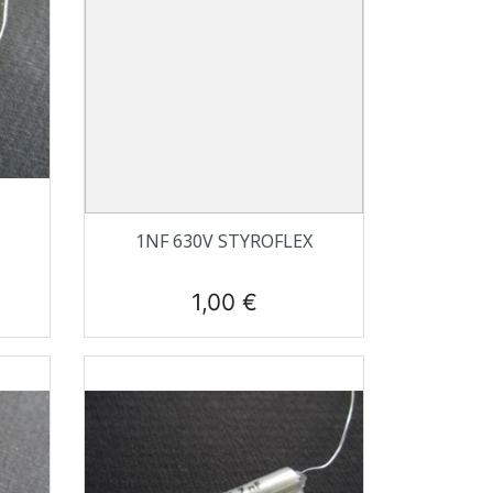
Aperçu rapide

1NF 630V STYROFLEX
Prix
1,00 €