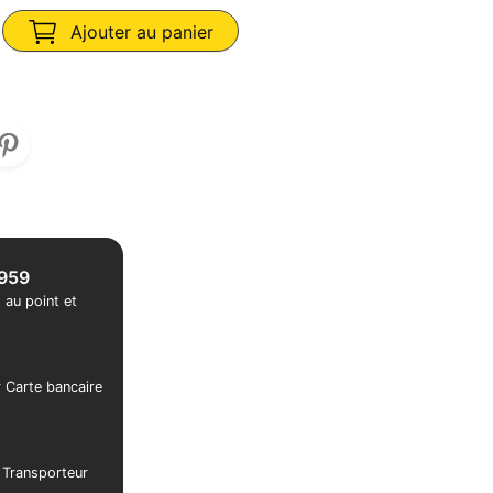
Ajouter au panier
1959
 au point et
r Carte bancaire
r Transporteur