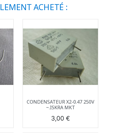
ALEMENT ACHETÉ :
Aperçu rapide

CONDENSATEUR X2-0.47 250V
~.ISKRA MKT
Prix
3,00 €