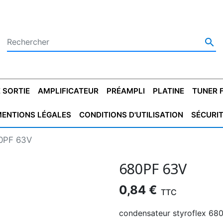

 SORTIE
AMPLIFICATEUR
PRÉAMPLI
PLATINE
TUNER 
ENTIONS LÉGALES
CONDITIONS D'UTILISATION
SÉCURI
 SORTIE
SATEUR
PLATINES VINYLES
CONDENSATEUR
TRANSFO DE SORTIE
MAGNÉTOPHONE
CONDENSATEUR
TRANSFO LINE
TUNER
CONDENSATEU
CAPO
0PF 63V
5.08
STYROFLEX
POUR GUITARE
DE DÉMARAGE
MÉLODIUM
NON POLARISÉ
TRAN
680PF 63V
0,84 €
TTC
condensateur styroflex 68