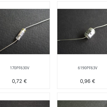
Aperçu rapide
Aperçu rapide


170PF630V
6190PF63V
Prix
Prix
0,72 €
0,96 €