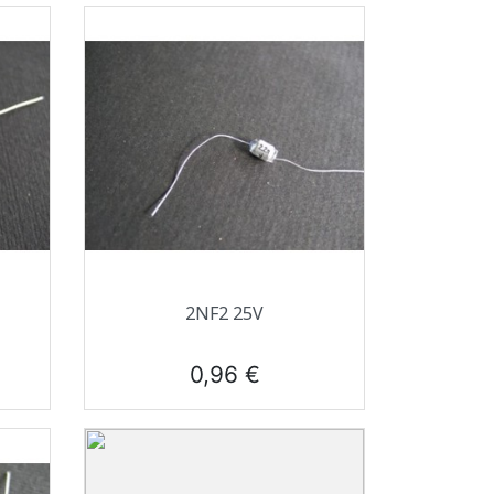
Aperçu rapide

2NF2 25V
Prix
0,96 €