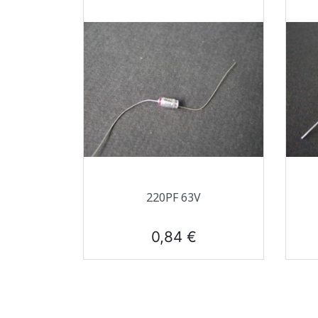
Aperçu rapide

220PF 63V
Prix
0,84 €