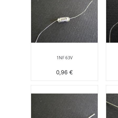
Aperçu rapide

1NF 63V
Prix
0,96 €