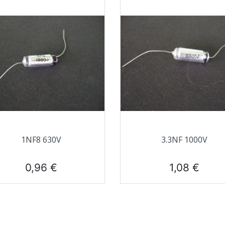
Aperçu rapide
Aperçu rapide


1NF8 630V
3.3NF 1000V
Prix
Prix
0,96 €
1,08 €