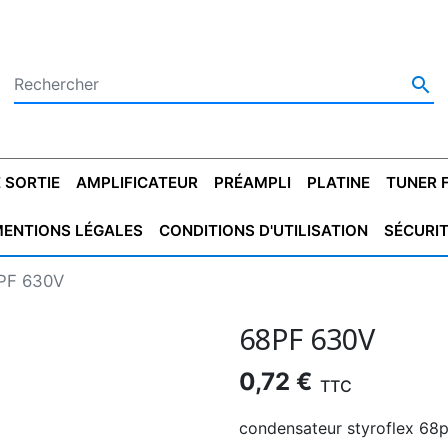

 SORTIE
AMPLIFICATEUR
PRÉAMPLI
PLATINE
TUNER 
ENTIONS LÉGALES
CONDITIONS D'UTILISATION
SÉCURI
 SORTIE
SATEUR
PLATINES VINYLES
CONDENSATEUR
TRANSFO DE SORTIE
MAGNÉTOPHONE
CONDENSATEUR
TRANSFO LINE
TUNER
CONDENSATEU
CAPO
PF 630V
5.08
STYROFLEX
POUR GUITARE
DE DÉMARAGE
MÉLODIUM
NON POLARISÉ
TRAN
68PF 630V
0,72 €
TTC
condensateur styroflex 68