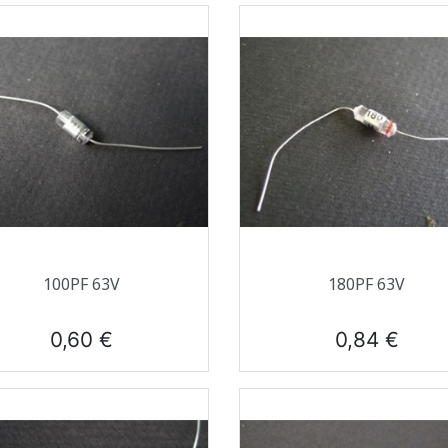
Aperçu rapide
Aperçu rapide


100PF 63V
180PF 63V
Prix
Prix
0,60 €
0,84 €