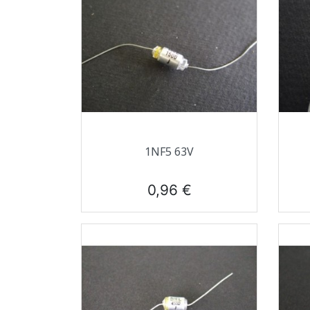
Aperçu rapide

1NF5 63V
Prix
0,96 €