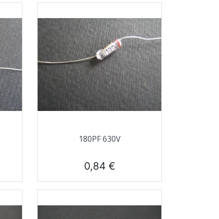
Aperçu rapide

180PF 630V
Prix
0,84 €