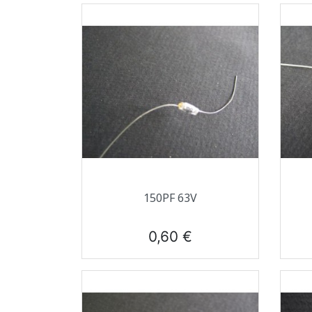
Aperçu rapide

150PF 63V
Prix
0,60 €