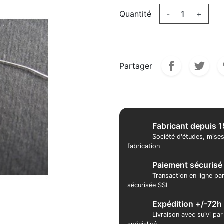
Quantité
-
+
Partager
Fabricant depuis 
Société d'études, mises
fabrication
Paiement sécurisé
Transaction en ligne pa
sécurisée SSL
Expédition +/-72h
Livraison avec suivi pa