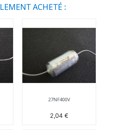
ALEMENT ACHETÉ :
Aperçu rapide

27NF400V
Prix
2,04 €