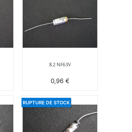
Aperçu rapide

8.2 NF63V
Prix
0,96 €
RUPTURE DE STOCK