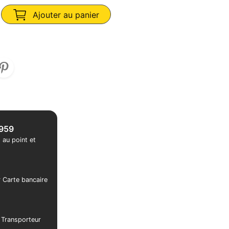
Ajouter au panier
1959
 au point et
r Carte bancaire
r Transporteur