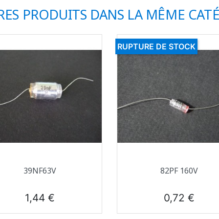
RES PRODUITS DANS LA MÊME CATÉ
RUPTURE DE STOCK
Aperçu rapide
Aperçu rapide


39NF63V
82PF 160V
Prix
Prix
1,44 €
0,72 €