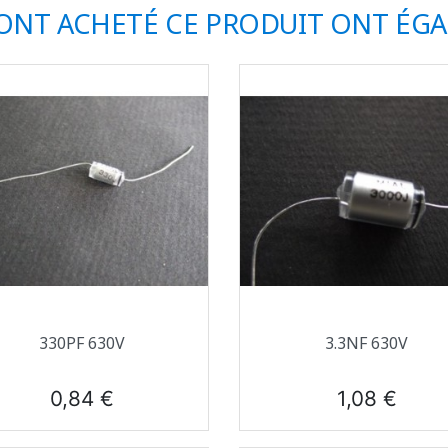
 ONT ACHETÉ CE PRODUIT ONT ÉG
Aperçu rapide
Aperçu rapide


330PF 630V
3.3NF 630V
Prix
Prix
0,84 €
1,08 €