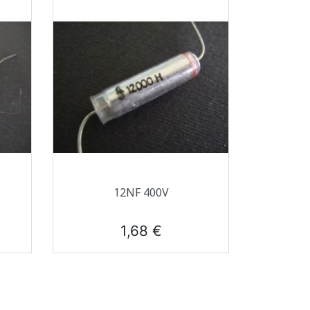
Aperçu rapide

12NF 400V
Prix
1,68 €