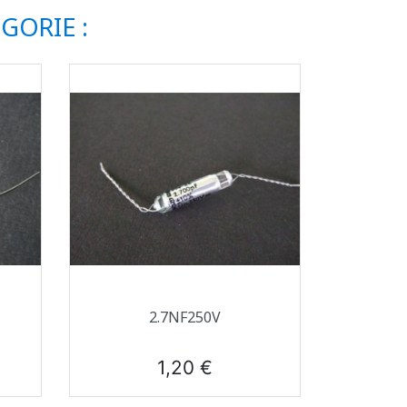
GORIE :
Aperçu rapide

2.7NF250V
Prix
1,20 €