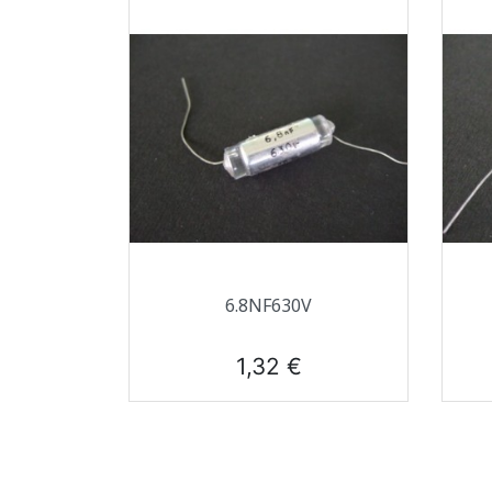
Aperçu rapide

6.8NF630V
Prix
1,32 €