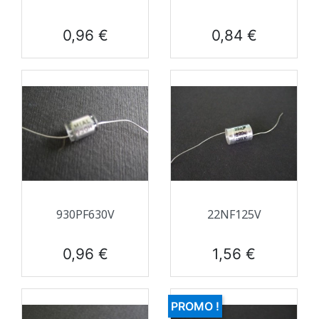
Prix
Prix
0,96 €
0,84 €
930PF630V
22NF125V
Prix
Prix
0,96 €
1,56 €
PROMO !