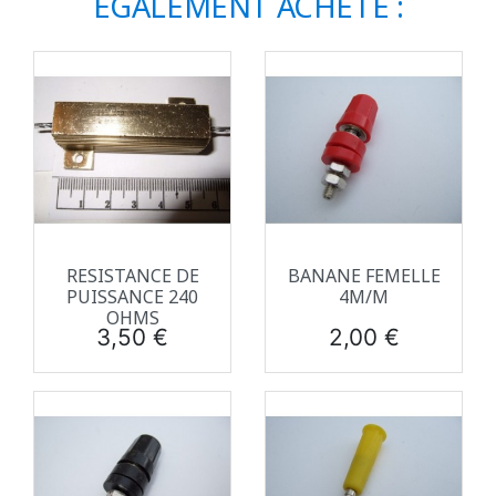
ÉGALEMENT ACHETÉ :
RESISTANCE DE
BANANE FEMELLE
PUISSANCE 240
4M/M
OHMS
Prix
Prix
3,50 €
2,00 €