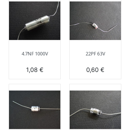
4.7NF 1000V
22PF 63V
Prix
Prix
1,08 €
0,60 €