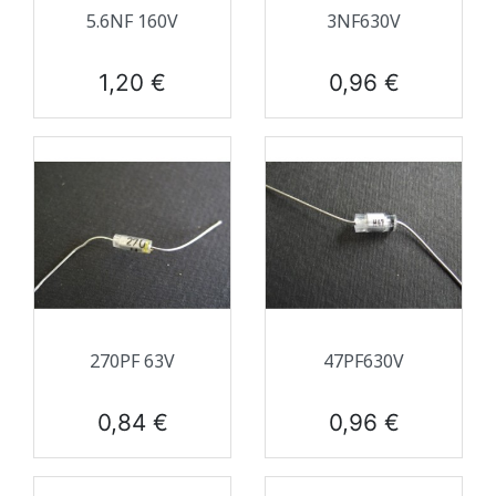
5.6NF 160V
3NF630V
Prix
Prix
1,20 €
0,96 €
270PF 63V
47PF630V
Prix
Prix
0,84 €
0,96 €