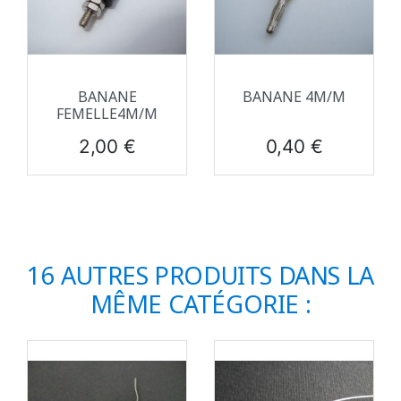
BANANE
BANANE 4M/M
FEMELLE4M/M
Prix
Prix
2,00 €
0,40 €
16 AUTRES PRODUITS DANS LA
MÊME CATÉGORIE :