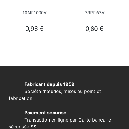
10NF1000V
39PF 63V
Prix
Prix
0,96 €
0,60 €
Fabricant depuis 1959
Société d'études, mises au point et
fabrication
Paiement sécurisé
Transaction en ligne par Carte bancaire
sécurisée SSL