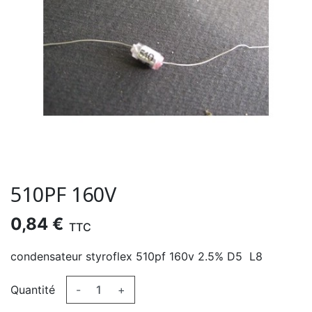
510PF 160V
0,84 €
TTC
condensateur styroflex 510pf 160v 2.5% D5 L8
Quantité
-
+