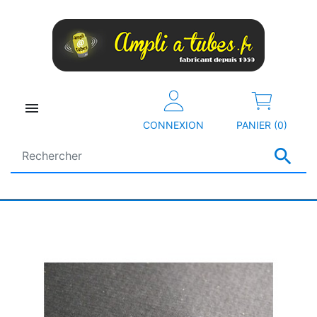

CONNEXION
PANIER (0)
