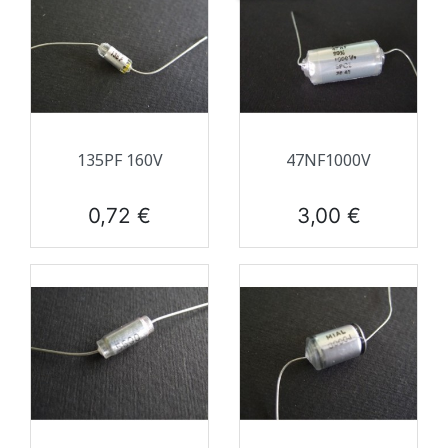
135PF 160V
47NF1000V
Prix
Prix
0,72 €
3,00 €