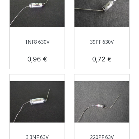
1NF8 630V
39PF 630V
Prix
Prix
0,96 €
0,72 €
3.3NF 63V
220PF 63V