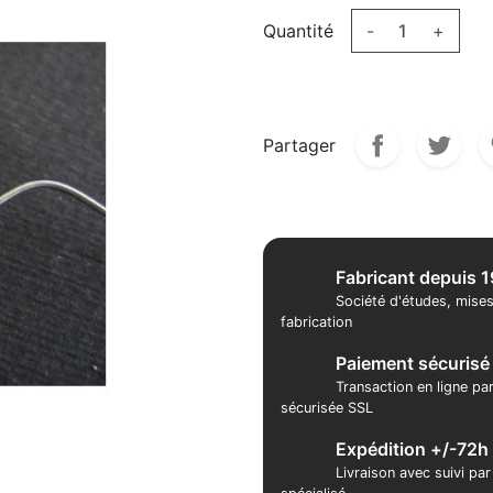
Quantité
-
+
Partager
Fabricant depuis 
Société d'études, mises
fabrication
Paiement sécurisé
Transaction en ligne pa
sécurisée SSL
Expédition +/-72h
Livraison avec suivi pa