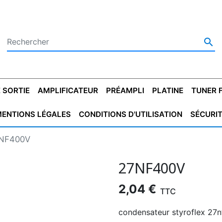

 SORTIE
AMPLIFICATEUR
PRÉAMPLI
PLATINE
TUNER 
ENTIONS LÉGALES
CONDITIONS D'UTILISATION
SÉCURI
 SORTIE
SATEUR
PLATINES VINYLES
CONDENSATEUR
TRANSFO DE SORTIE
MAGNÉTOPHONE
CONDENSATEUR
TRANSFO LINE
TUNER
CONDENSATEU
CAPO
NF400V
5.08
STYROFLEX
POUR GUITARE
DE DÉMARAGE
MÉLODIUM
NON POLARISÉ
TRAN
27NF400V
2,04 €
TTC
condensateur styroflex 27