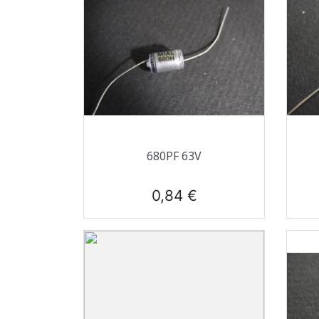
Aperçu rapide

680PF 63V
Prix
0,84 €