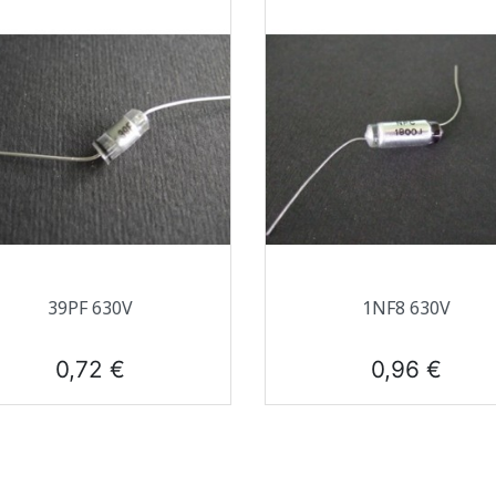
Aperçu rapide
Aperçu rapide


39PF 630V
1NF8 630V
Prix
Prix
0,72 €
0,96 €