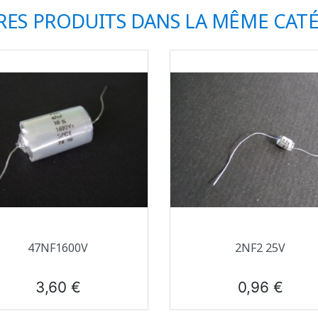
RES PRODUITS DANS LA MÊME CATÉ
Aperçu rapide
Aperçu rapide


47NF1600V
2NF2 25V
Prix
Prix
3,60 €
0,96 €