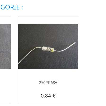
GORIE :
Aperçu rapide

270PF 63V
Prix
0,84 €