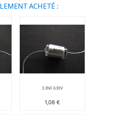
ALEMENT ACHETÉ :
Aperçu rapide

3.3NF 630V
Prix
1,08 €