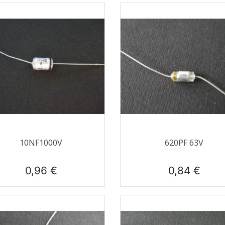
Aperçu rapide
Aperçu rapide


10NF1000V
620PF 63V
Prix
Prix
0,96 €
0,84 €