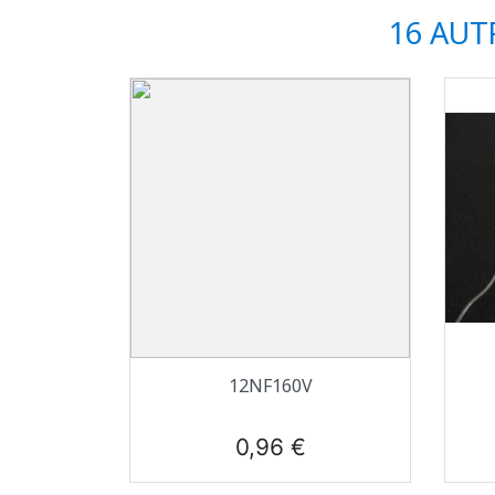
16 AUT
Aperçu rapide

12NF160V
Prix
0,96 €