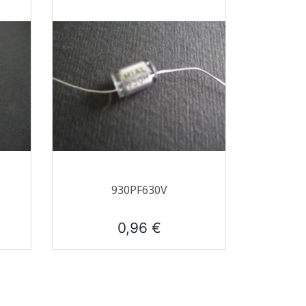
Aperçu rapide

930PF630V
Prix
0,96 €