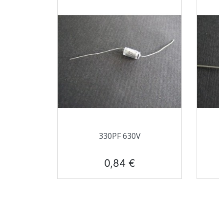
Aperçu rapide

330PF 630V
Prix
0,84 €