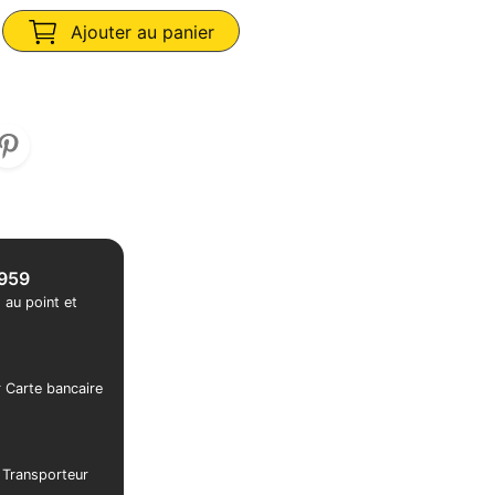
Ajouter au panier
1959
 au point et
r Carte bancaire
r Transporteur