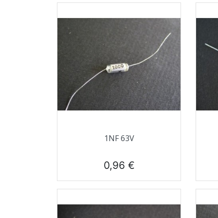
Aperçu rapide

1NF 63V
Prix
0,96 €