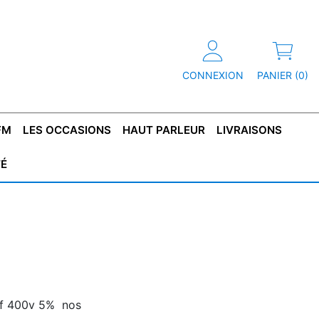
CONNEXION
PANIER (0)
FM
LES OCCASIONS
HAUT PARLEUR
LIVRAISONS
TÉ
R
T DE
CONDENSATEUR
CAPOT
CONDENSATEUR
TÔLE POUR
CONDENSATEUR
CO
SFORMATEUR
TYPE X2
TRANSFORMATEUR
POLARISÉ
TRANSFORMATEUR
POLARISÉ
TAN
HAUTE TENSION
BASSE TENSION
nf 400v 5% nos