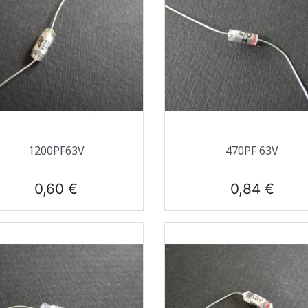
Aperçu rapide
Aperçu rapide


1200PF63V
470PF 63V
Prix
Prix
0,60 €
0,84 €