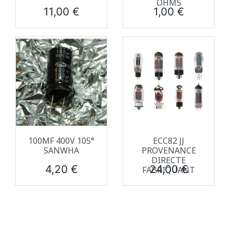
OHMS
Prix
Prix
11,00 €
1,00 €
100ΜF 400V 105°
ECC82 JJ
SANWHA
PROVENANCE
DIRECTE
Prix
Prix
4,20 €
24,00 €
FABRIQUANT