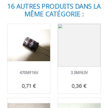
16 AUTRES PRODUITS DANS LA
MÊME CATÉGORIE :
470ΜF16V
3.3ΜF63V
Prix
Prix
0,71 €
0,36 €