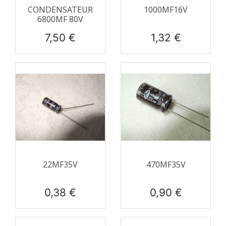
CONDENSATEUR
1000ΜF16V
6800ΜF 80V
Prix
Prix
7,50 €
1,32 €
22ΜF35V
470ΜF35V
Prix
Prix
0,38 €
0,90 €