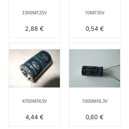
3300ΜF25V
10ΜF35V
Prix
Prix
2,88 €
0,54 €
4700ΜF63V
1000ΜF6.3V
Prix
Prix
4,44 €
0,60 €