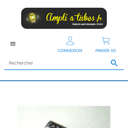

CONNEXION
PANIER (0)
