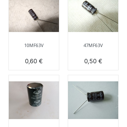
10ΜF63V
47ΜF63V
Prix
Prix
0,60 €
0,50 €