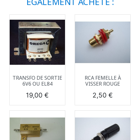
ÉGALEMENT ACHETÉ :
TRANSFO DE SORTIE
RCA FEMELLE À
6V6 OU EL84
VISSER ROUGE
Prix
Prix
19,00 €
2,50 €