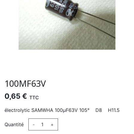
100ΜF63V
0,65 €
TTC
électrolytic SAMWHA 100µF63V 105° D8 H11.5
Quantité
-
+