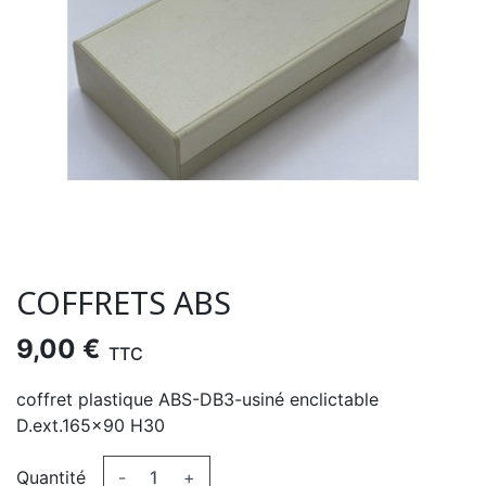
COFFRETS ABS
9,00 €
TTC
coffret plastique ABS-DB3-usiné enclictable
D.ext.165x90 H30
Quantité
-
+