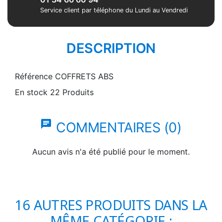
Service client par téléphone du Lundi au Vendredi
DESCRIPTION
Référence
COFFRETS ABS
En stock
22 Produits
chat
COMMENTAIRES (0)
Aucun avis n'a été publié pour le moment.
16 AUTRES PRODUITS DANS LA
MÊME CATÉGORIE :