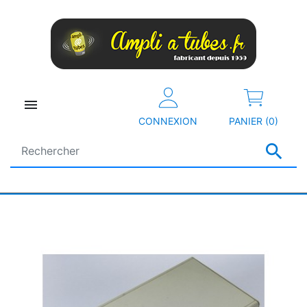

CONNEXION
PANIER (0)
