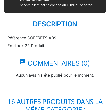
Service client par téléphone du Lundi au Vendredi
DESCRIPTION
Référence
COFFRETS ABS
En stock
22 Produits
chat
COMMENTAIRES (0)
Aucun avis n'a été publié pour le moment.
16 AUTRES PRODUITS DANS LA
MÊME CATÉGORIE :