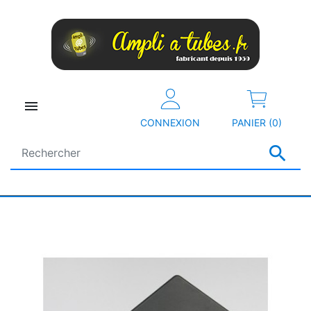

CONNEXION
PANIER (0)
