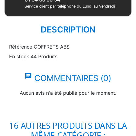
Service client par téléphone du Lundi au Vendredi
DESCRIPTION
Référence
COFFRETS ABS
En stock
44 Produits
chat
COMMENTAIRES (0)
Aucun avis n'a été publié pour le moment.
16 AUTRES PRODUITS DANS LA
MÊME CATÉGORIE :