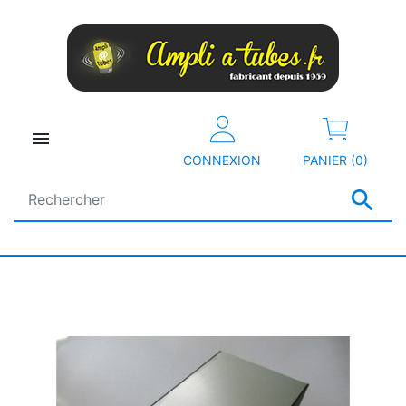

CONNEXION
PANIER (0)
