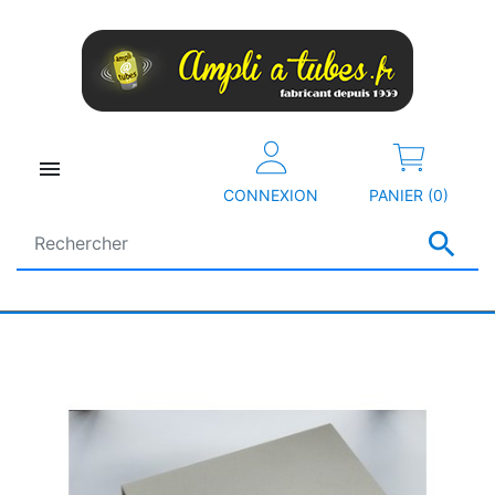

CONNEXION
PANIER (0)
