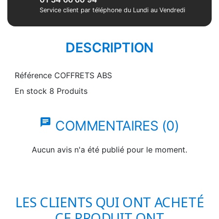
Service client par téléphone du Lundi au Vendredi
DESCRIPTION
Référence
COFFRETS ABS
En stock
8 Produits
chat
COMMENTAIRES (0)
Aucun avis n'a été publié pour le moment.
LES CLIENTS QUI ONT ACHETÉ
CE PRODUIT ONT