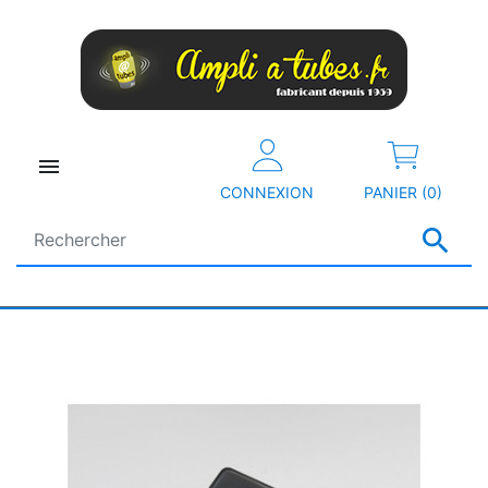

CONNEXION
PANIER (0)
