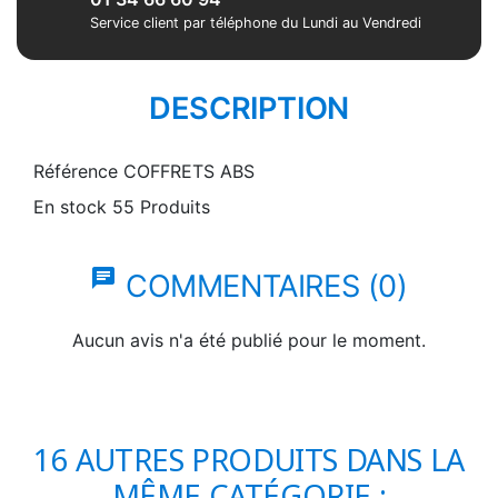
Service client par téléphone du Lundi au Vendredi
DESCRIPTION
Référence
COFFRETS ABS
En stock
55 Produits
chat
COMMENTAIRES (0)
Aucun avis n'a été publié pour le moment.
16 AUTRES PRODUITS DANS LA
MÊME CATÉGORIE :