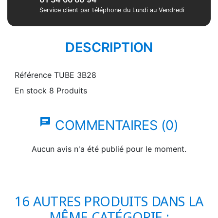
Service client par téléphone du Lundi au Vendredi
DESCRIPTION
Référence
TUBE 3B28
En stock
8 Produits
chat
COMMENTAIRES (0)
Aucun avis n'a été publié pour le moment.
16 AUTRES PRODUITS DANS LA
MÊME CATÉGORIE :