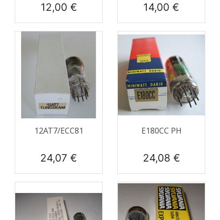
Prix
Prix
12,00 €
14,00 €
12AT7/ECC81
E180CC PH
Prix
Prix
24,07 €
24,08 €