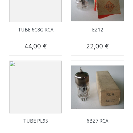
TUBE 6C8G RCA
EZ12
Prix
Prix
44,00 €
22,00 €
TUBE PL95
6BZ7 RCA