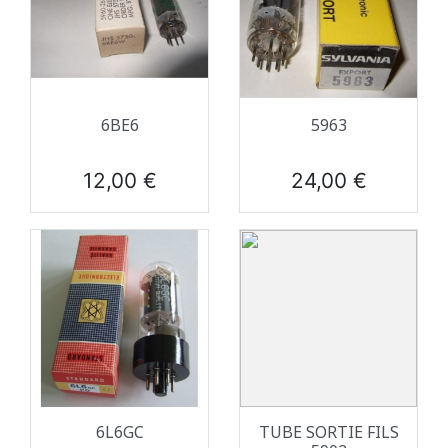
6BE6
5963
Prix
Prix
12,00 €
24,00 €
6L6GC
TUBE SORTIE FILS