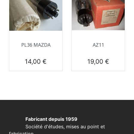
PL36 MAZDA
AZ11
Prix
Prix
14,00 €
19,00 €
Fabricant depuis 1959
Société d'études, mises au point et
fabrication