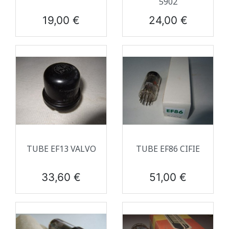
5902
Prix
Prix
19,00 €
24,00 €
TUBE EF13 VALVO
TUBE EF86 CIFIE
Prix
Prix
33,60 €
51,00 €