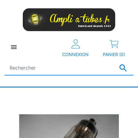

CONNEXION
PANIER (0)
