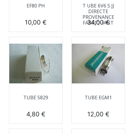
EF80 PH
T UBE 6V6 S JJ
DIRECTE
PROVENANCE
Prix
Prix
10,00 €
34,00 €
FABRIQUANT
TUBE 5829
TUBE EGM1
Prix
Prix
4,80 €
12,00 €