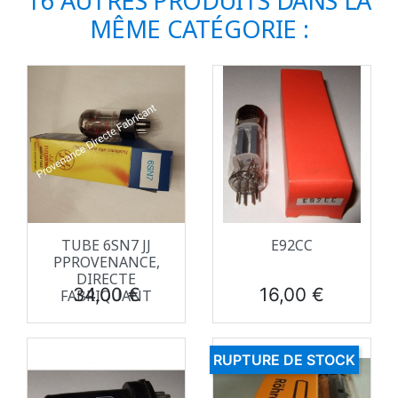
16 AUTRES PRODUITS DANS LA
MÊME CATÉGORIE :
TUBE 6SN7 JJ
E92CC
PPROVENANCE,
DIRECTE
Prix
Prix
34,00 €
16,00 €
FABRIQUANT
RUPTURE DE STOCK