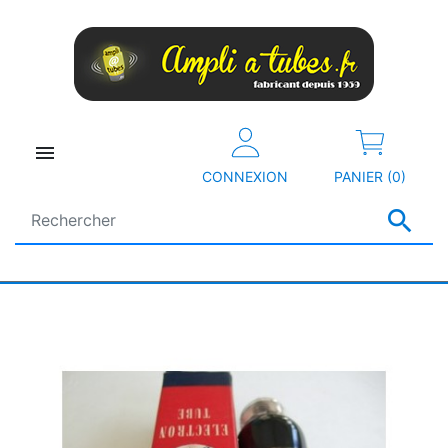

CONNEXION
PANIER (0)
