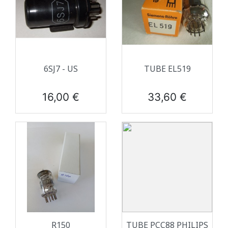
6SJ7 - US
TUBE EL519
Prix
Prix
16,00 €
33,60 €
R150
TUBE PCC88 PHILIPS