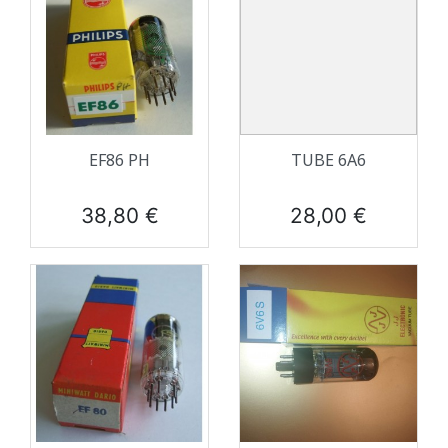
EF86 PH
TUBE 6A6
Prix
Prix
38,80 €
28,00 €