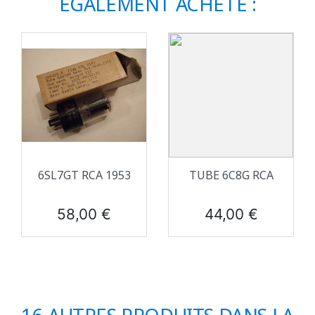
ÉGALEMENT ACHETÉ :
6SL7GT RCA 1953
TUBE 6C8G RCA
Prix
Prix
58,00 €
44,00 €