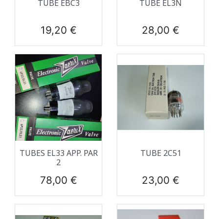
TUBE EBC3
TUBE EL3N
Prix
Prix
19,20 €
28,00 €
TUBES EL33 APP. PAR
TUBE 2C51
2
Prix
Prix
78,00 €
23,00 €