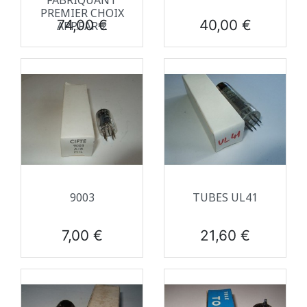
FABRIQUANT
PREMIER CHOIX
Prix
Prix
74,00 €
40,00 €
APP.PAR 2
9003
TUBES UL41
Prix
Prix
7,00 €
21,60 €