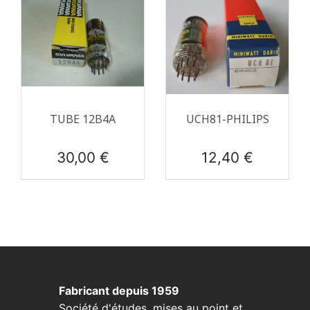
TUBE 12B4A
UCH81-PHILIPS
Prix
Prix
30,00 €
12,40 €
Fabricant depuis 1959
Société d'études, mises au point et