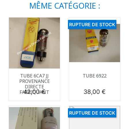
MÊME CATÉGORIE :
RUPTURE DE STOCK
TUBE 6CA7 JJ
TUBE 6922
PROVENANCE
DIRECTE
Prix
Prix
42,00 €
38,00 €
FABRIQUANT
RUPTURE DE STOCK