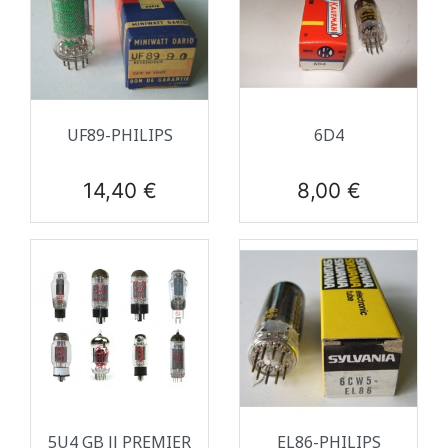
UF89-PHILIPS
6D4
Prix
Prix
14,40 €
8,00 €
5U4 GB JJ PREMIER
EL86-PHILIPS