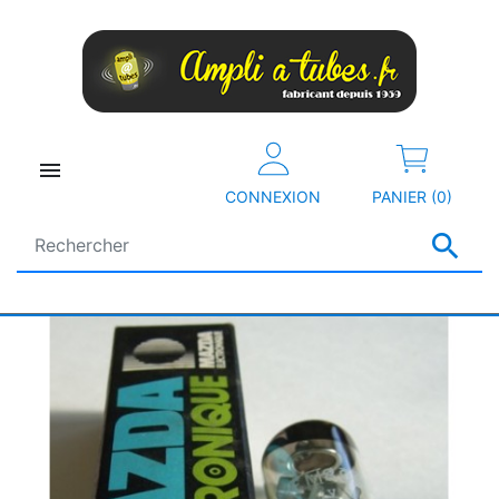

CONNEXION
PANIER (0)
