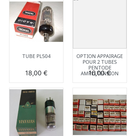
TUBE PL504
OPTION APPAIRAGE
POUR 2 TUBES
PENTODE
Prix
Prix
18,00 €
16,00 €
AMPLI.TENSION