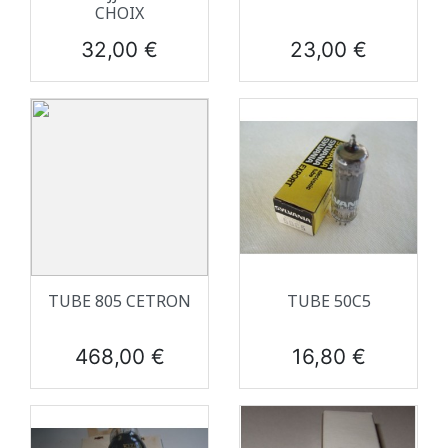
CHOIX
Prix
Prix
32,00 €
23,00 €
TUBE 805 CETRON
TUBE 50C5
Prix
Prix
468,00 €
16,80 €