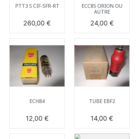
PTT3 S CIF-SFR-RT
ECC85 ORION OU
AUTRE
Prix
Prix
260,00 €
24,00 €
ECH84
TUBE EBF2
Prix
Prix
12,00 €
14,00 €