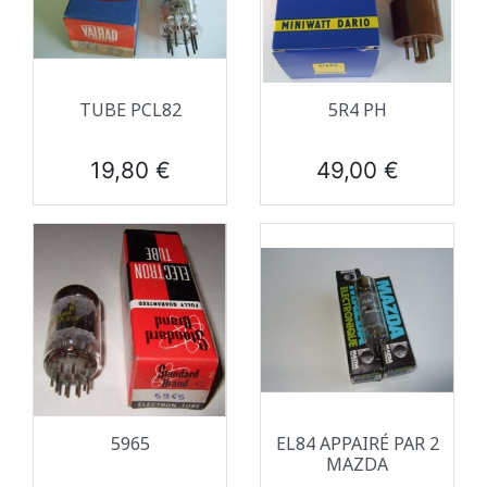
TUBE PCL82
5R4 PH
Prix
Prix
19,80 €
49,00 €
5965
EL84 APPAIRÉ PAR 2
MAZDA