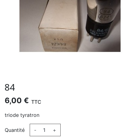
84
6,00 €
TTC
triode tyratron
Quantité
-
+