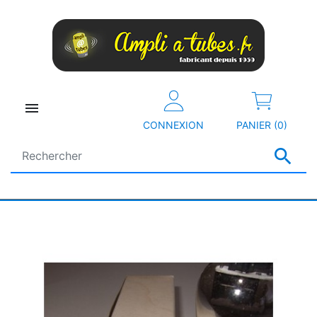

CONNEXION
PANIER (0)
