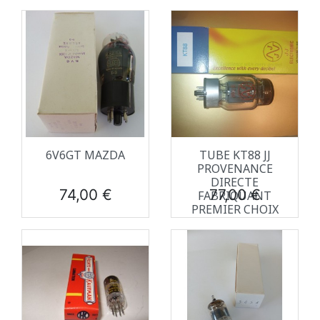
6V6GT MAZDA
TUBE KT88 JJ
PROVENANCE
DIRECTE
Prix
Prix
74,00 €
77,00 €
FABRIQUANT
PREMIER CHOIX