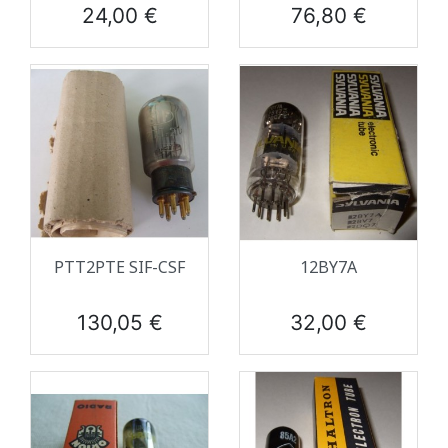
Prix
Prix
24,00 €
76,80 €
PTT2PTE SIF-CSF
12BY7A
Prix
Prix
130,05 €
32,00 €