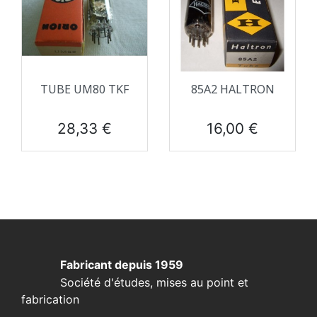
TUBE UM80 TKF
85A2 HALTRON
Prix
Prix
28,33 €
16,00 €
Fabricant depuis 1959
Société d'études, mises au point et
fabrication