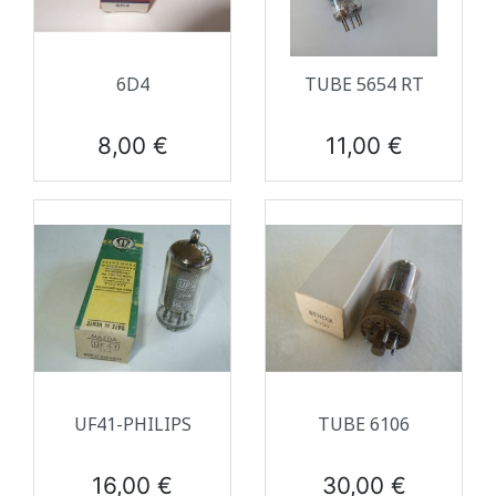
6D4
TUBE 5654 RT
Prix
Prix
8,00 €
11,00 €
UF41-PHILIPS
TUBE 6106
Prix
Prix
16,00 €
30,00 €