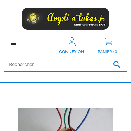

CONNEXION
PANIER (0)
