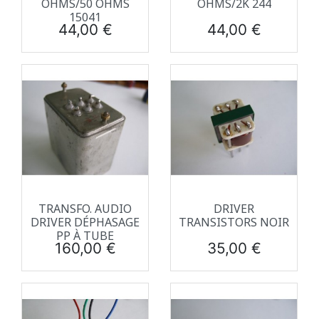
OHMS/50 OHMS
OHMS/2K 244
15041
Prix
Prix
44,00 €
44,00 €
TRANSFO. AUDIO
DRIVER
DRIVER DÉPHASAGE
TRANSISTORS NOIR
PP À TUBE
Prix
Prix
160,00 €
35,00 €