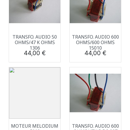
TRANSFO. AUDIO 50
TRANSFO. AUDIO 600
OHMS/47 K OHMS
OHMS/600 OHMS
1306
15010
Prix
Prix
44,00 €
44,00 €
MOTEUR MELODIUM
TRANSFO. AUDIO 600