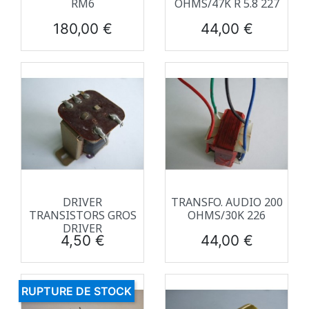
RM6
OHMS/47K R 5.8 227
Prix
Prix
180,00 €
44,00 €
DRIVER
TRANSFO. AUDIO 200
TRANSISTORS GROS
OHMS/30K 226
DRIVER
Prix
Prix
4,50 €
44,00 €
RUPTURE DE STOCK