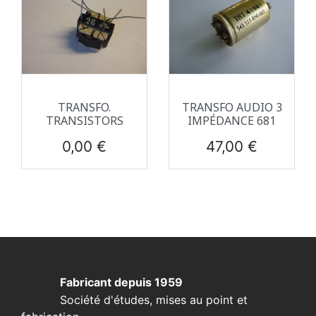
TRANSFO.
TRANSFO AUDIO 3
TRANSISTORS
IMPÉDANCE 681
Prix
Prix
0,00 €
47,00 €
Fabricant depuis 1959
Société d'études, mises au point et