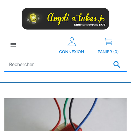

CONNEXION
PANIER (0)
