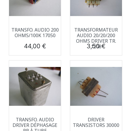
TRANSFO. AUDIO 200
TRANSFORMATEUR
OHMS/100K 17050
AUDIO 20/20/200
OHMS DRIVER TR.
Prix
Prix
44,00 €
3,50 €
1208
TRANSFO. AUDIO
DRIVER
DRIVER DÉPHASAGE
TRANSISTORS 30000
PP À TUBE