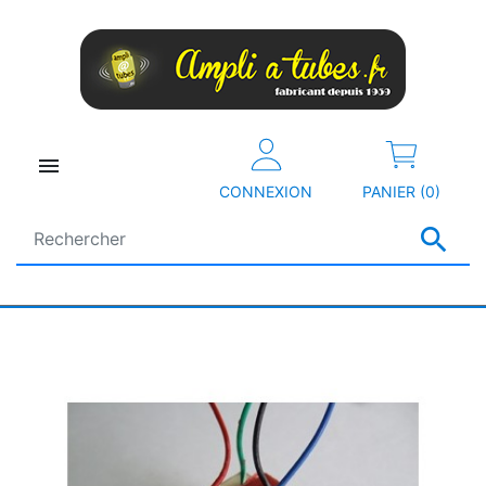

CONNEXION
PANIER (0)
