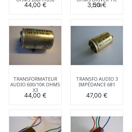
Prix
Prix
44,00 €
3,50 €
1208
TRANSFORMATEUR
TRANSFO AUDIO 3
AUDIO 600/10K OHMS
IMPÉDANCE 681
X3
Prix
Prix
44,00 €
47,00 €