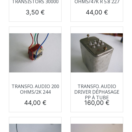
TRANSISTORS 30000
OHMS/47K R 5.8 227
Prix
Prix
3,50 €
44,00 €
TRANSFO. AUDIO 200
TRANSFO. AUDIO
OHMS/2K 244
DRIVER DÉPHASAGE
PP À TUBE
Prix
Prix
44,00 €
160,00 €