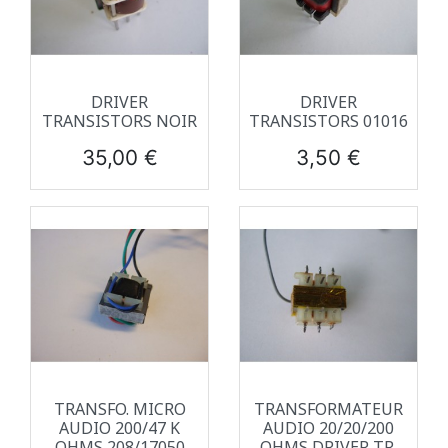
DRIVER
DRIVER
TRANSISTORS NOIR
TRANSISTORS 01016
Prix
Prix
35,00 €
3,50 €
TRANSFO. MICRO
TRANSFORMATEUR
AUDIO 200/47 K
AUDIO 20/20/200
OHMS 208/17050
OHMS DRIVER TR.