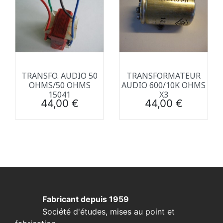
TRANSFO. AUDIO 50
TRANSFORMATEUR
OHMS/50 OHMS
AUDIO 600/10K OHMS
15041
X3
Prix
Prix
44,00 €
44,00 €
Fabricant depuis 1959
Société d'études, mises au point et