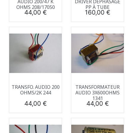
AUDIO 200/47 K
DRIVER DÉPHASAGE
OHMS 208/17050
PP À TUBE
Prix
Prix
44,00 €
160,00 €
TRANSFO. AUDIO 200
TRANSFORMATEUR
OHMS/2K 244
AUDIO 3X600OHMS
1341
Prix
Prix
44,00 €
44,00 €