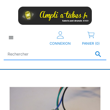

CONNEXION
PANIER (0)
