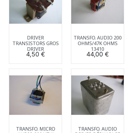
DRIVER
TRANSFO. AUDIO 200
TRANSISTORS GROS
OHMS/47K OHMS
DRIVER
13410
Prix
Prix
4,50 €
44,00 €
TRANSFO. MICRO
TRANSFO. AUDIO