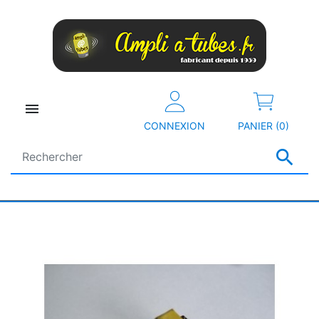

CONNEXION
PANIER (0)
