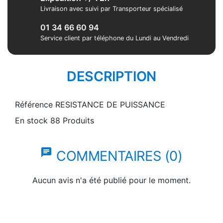
Livraison avec suivi par Transporteur spécialisé
01 34 66 60 94
Service client par téléphone du Lundi au Vendredi
DESCRIPTION
Référence
RESISTANCE DE PUISSANCE
En stock
88 Produits
chat
COMMENTAIRES (0)
Aucun avis n'a été publié pour le moment.