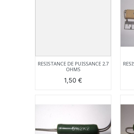
Aperçu rapide

RESISTANCE DE PUISSANCE 2.7
RESI
OHMS
Prix
1,50 €