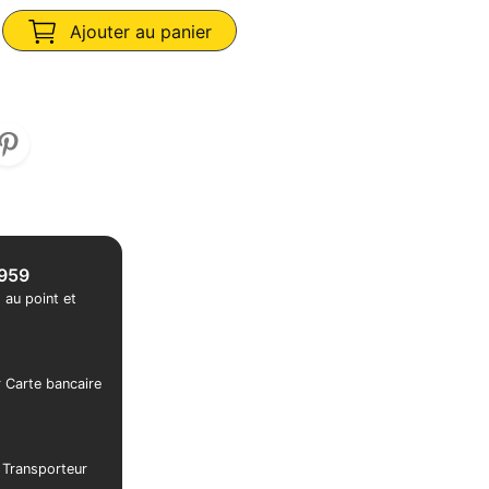
Ajouter au panier
1959
 au point et
r Carte bancaire
r Transporteur