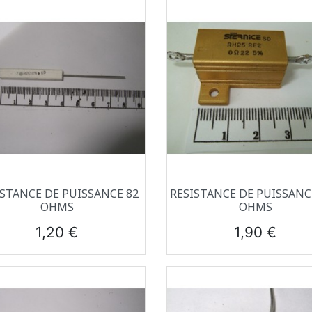
Aperçu rapide
Aperçu rapide


ISTANCE DE PUISSANCE 82
RESISTANCE DE PUISSANCE
OHMS
OHMS
Prix
Prix
1,20 €
1,90 €