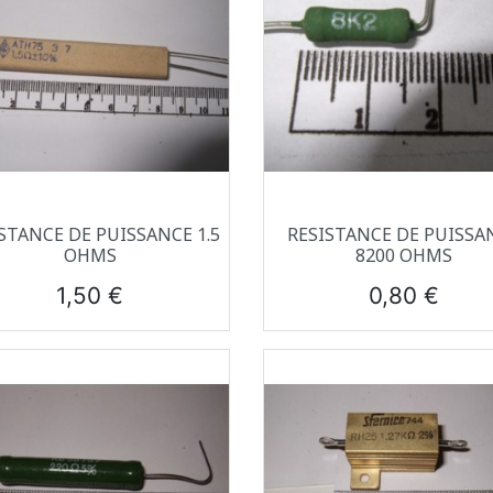
Aperçu rapide
Aperçu rapide


STANCE DE PUISSANCE 1.5
RESISTANCE DE PUISSA
OHMS
8200 OHMS
Prix
Prix
1,50 €
0,80 €