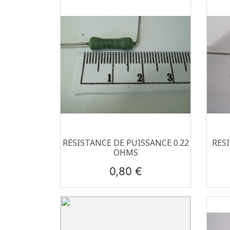
Aperçu rapide

RESISTANCE DE PUISSANCE 0.22
RES
OHMS
Prix
0,80 €