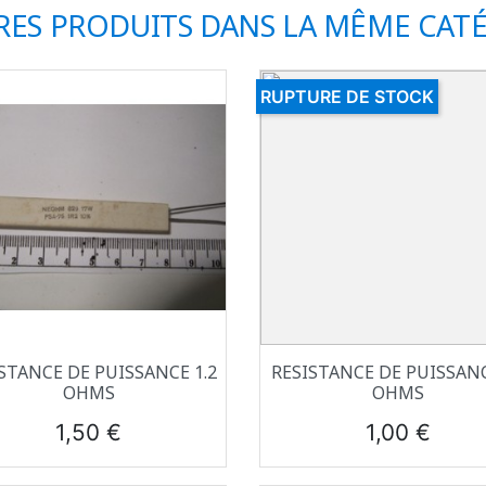
RES PRODUITS DANS LA MÊME CATÉ
RUPTURE DE STOCK
Aperçu rapide
Aperçu rapide


STANCE DE PUISSANCE 1.2
RESISTANCE DE PUISSANC
OHMS
OHMS
Prix
Prix
1,50 €
1,00 €