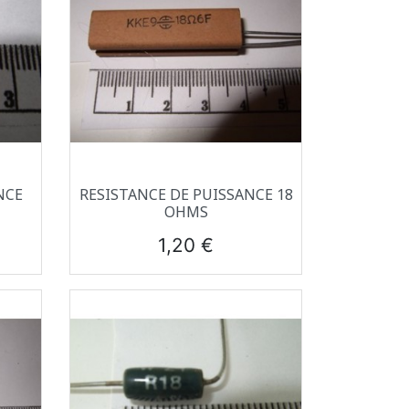
Aperçu rapide

NCE
RESISTANCE DE PUISSANCE 18
OHMS
Prix
1,20 €