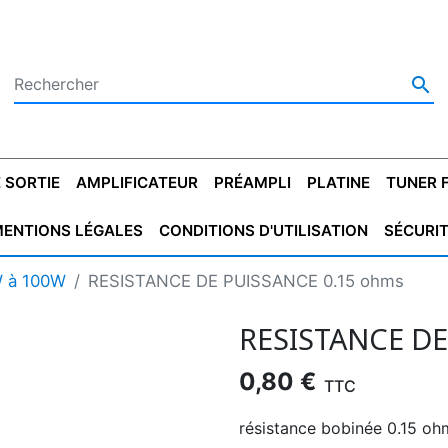

 SORTIE
AMPLIFICATEUR
PRÉAMPLI
PLATINE
TUNER 
ENTIONS LÉGALES
CONDITIONS D'UTILISATION
SÉCURI
 SORTIE
SATEUR
PLATINES VINYLES
CONDENSATEUR
TRANSFO DE SORTIE
MAGNÉTOPHONE
CONDENSATEUR
TRANSFO LINE
TUNER
CONDENSATEU
CAPO
W à 100W
RESISTANCE DE PUISSANCE 0.15 ohms
5.08
STYROFLEX
POUR GUITARE
DE DÉMARAGE
MÉLODIUM
NON POLARISÉ
TRAN
RESISTANCE DE
0,80 €
TTC
résistance bobinée 0.15 o