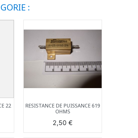
GORIE :
Aperçu rapide

E 22
RESISTANCE DE PUISSANCE 619
OHMS
Prix
2,50 €