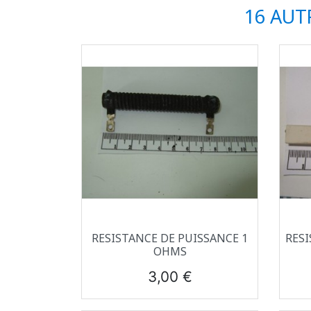
16 AUT
Aperçu rapide

RESISTANCE DE PUISSANCE 1
RESI
OHMS
Prix
3,00 €