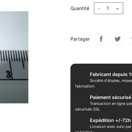
Quantité
-
+
Partager
Fabricant depuis 
Société d'études, mises
fabrication
Paiement sécurisé
Transaction en ligne pa
sécurisée SSL
Expédition +/-72h
Livraison avec suivi pa