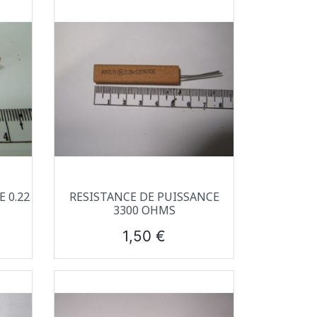
Aperçu rapide

 0.22
RESISTANCE DE PUISSANCE
3300 OHMS
Prix
1,50 €