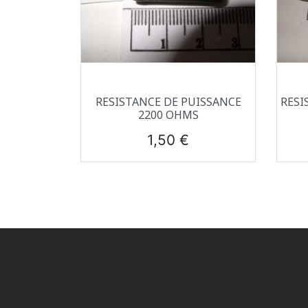
Aperçu rapide

RESISTANCE DE PUISSANCE
RESI
2200 OHMS
Prix
1,50 €