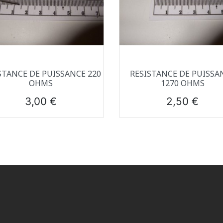
Aperçu rapide
Aperçu rapide


STANCE DE PUISSANCE 220
RESISTANCE DE PUISSA
OHMS
1270 OHMS
Prix
Prix
3,00 €
2,50 €