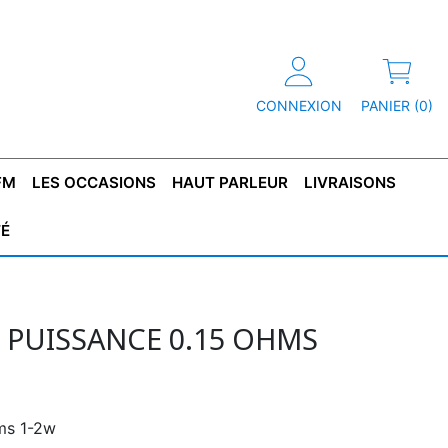
CONNEXION
PANIER (0)
FM
LES OCCASIONS
HAUT PARLEUR
LIVRAISONS
TÉ
R
T DE
CONDENSATEUR
CAPOT
CONDENSATEUR
TÔLE POUR
CONDENSATEUR
CO
SFORMATEUR
TYPE X2
TRANSFORMATEUR
POLARISÉ
TRANSFORMATEUR
POLARISÉ
TAN
HAUTE TENSION
BASSE TENSION
 PUISSANCE 0.15 OHMS
hms 1-2w