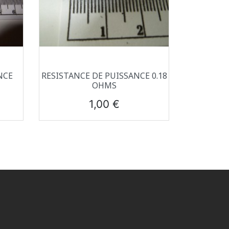
Aperçu rapide

NCE
RESISTANCE DE PUISSANCE 0.18
OHMS
Prix
1,00 €