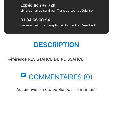
Expédition +/-72h
Livraison avec suivi par Transporteur spécialisé
01 34 66 60 94
Service client par téléphone du Lundi au Vendredi
DESCRIPTION
Référence
RESISTANCE DE PUISSANCE
chat
COMMENTAIRES (0)
Aucun avis n'a été publié pour le moment.