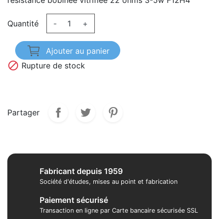
résistance bobinée vitrifiée 22 ohms 3-5w F12H4
Quantité
-
+
Ajouter au panier

Rupture de stock
Partager
Fabricant depuis 1959
Société d'études, mises au point et fabrication
Paiement sécurisé
Transaction en ligne par Carte bancaire sécurisée SSL