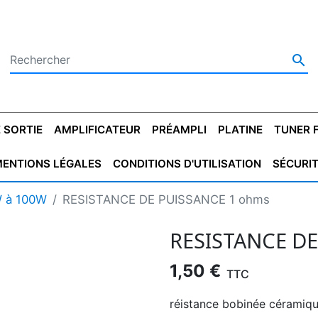

 SORTIE
AMPLIFICATEUR
PRÉAMPLI
PLATINE
TUNER 
ENTIONS LÉGALES
CONDITIONS D'UTILISATION
SÉCURI
 SORTIE
SATEUR
PLATINES VINYLES
CONDENSATEUR
TRANSFO DE SORTIE
MAGNÉTOPHONE
CONDENSATEUR
TRANSFO LINE
TUNER
CONDENSATEU
CAPO
W à 100W
RESISTANCE DE PUISSANCE 1 ohms
5.08
STYROFLEX
POUR GUITARE
DE DÉMARAGE
MÉLODIUM
NON POLARISÉ
TRAN
RESISTANCE D
1,50 €
TTC
réistance bobinée cérami