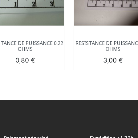
Aperçu rapide
Aperçu rapide


STANCE DE PUISSANCE 0.22
RESISTANCE DE PUISSANC
OHMS
OHMS
Prix
Prix
0,80 €
3,00 €