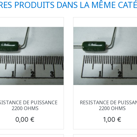
RES PRODUITS DANS LA MÊME CATÉ
Aperçu rapide
Aperçu rapide


SISTANCE DE PUISSANCE
RESISTANCE DE PUISSA
2200 OHMS
2200 OHMS
Prix
Prix
0,00 €
1,00 €