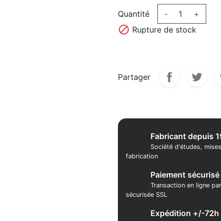
Quantité
-
+

Rupture de stock
Partager
Fabricant depuis 
Société d'études, mises
fabrication
Paiement sécurisé
Transaction en ligne pa
sécurisée SSL
Expédition +/-72h