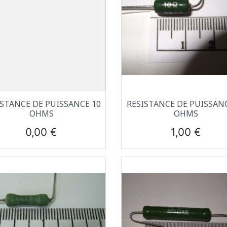
Aperçu rapide
Aperçu rapide


ISTANCE DE PUISSANCE 10
RESISTANCE DE PUISSANC
OHMS
OHMS
Prix
Prix
0,00 €
1,00 €