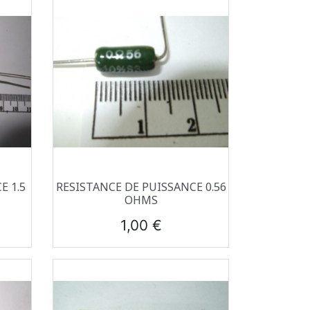
Aperçu rapide

E 1.5
RESISTANCE DE PUISSANCE 0.56
OHMS
Prix
1,00 €