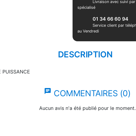
Livraison avec suivi pa
spécialisé
01 34 66 60 94
Service client par télé
au Vendredi
DESCRIPTION
E PUISSANCE
chat
COMMENTAIRES (0)
Aucun avis n'a été publié pour le moment.