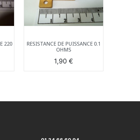
Aperçu rapide

E 220
RESISTANCE DE PUISSANCE 0.1
OHMS
Prix
1,90 €