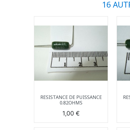
16 AUT
Aperçu rapide

RESISTANCE DE PUISSANCE
RE
0.82OHMS
Prix
1,00 €