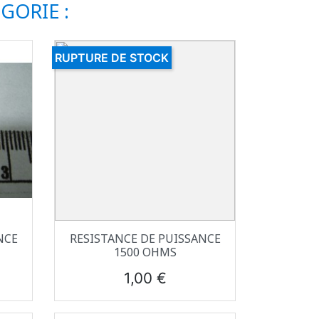
GORIE :
RUPTURE DE STOCK
Aperçu rapide

NCE
RESISTANCE DE PUISSANCE
1500 OHMS
Prix
1,00 €