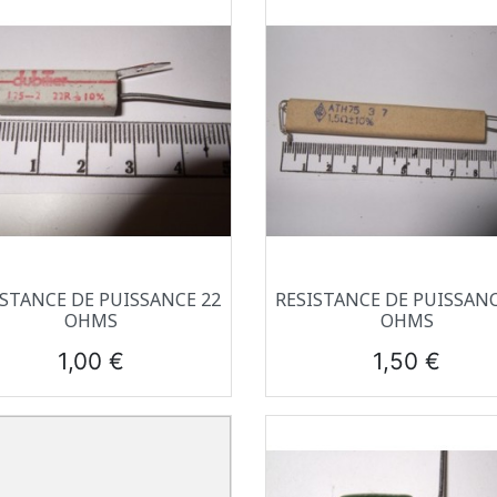
Aperçu rapide
Aperçu rapide


ISTANCE DE PUISSANCE 22
RESISTANCE DE PUISSANC
OHMS
OHMS
Prix
Prix
1,00 €
1,50 €