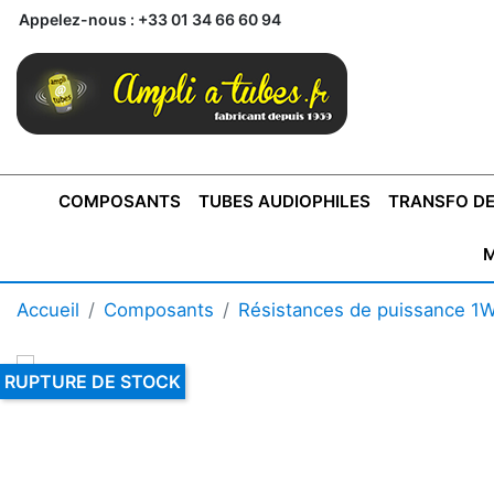
Appelez-nous :
+33 01 34 66 60 94
COMPOSANTS
TUBES AUDIOPHILES
TRANSFO DE
M
BONTONS
TRANSFORMATEUR DE SORTIE DE
AMPLI MONO
AMPLIFICATEURS
SUPRAVOX
BONTONS
FERTIN
AMPLI STÉRÉO
LECTEURS CD
COFFRET
PRÉAMPLI AVEC TUNER
TRANSFORMATEUR DE
COFFRET
CONDEN
Accueil
Composants
Résistances de puissance 1
AXE 4MM
CLASSE "A" SINGLE
AXE 6MM
POUR
TYPE PUSH PULL
POUR
LCC PAS 
AMPLI À
MONTAGE
TUBES
RUPTURE DE STOCK