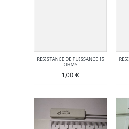
Aperçu rapide

RESISTANCE DE PUISSANCE 15
RES
OHMS
Prix
1,00 €