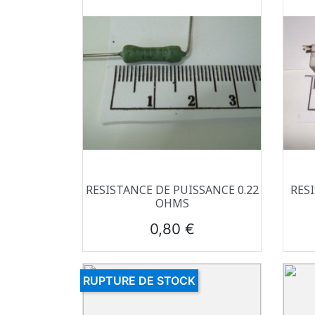
Aperçu rapide

RESISTANCE DE PUISSANCE 0.22
RES
OHMS
Prix
0,80 €
RUPTURE DE STOCK