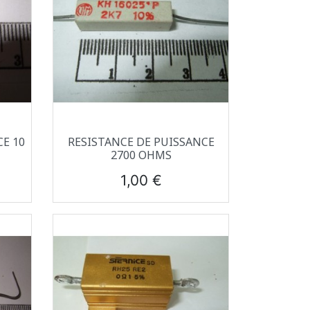
Aperçu rapide

E 10
RESISTANCE DE PUISSANCE
2700 OHMS
Prix
1,00 €