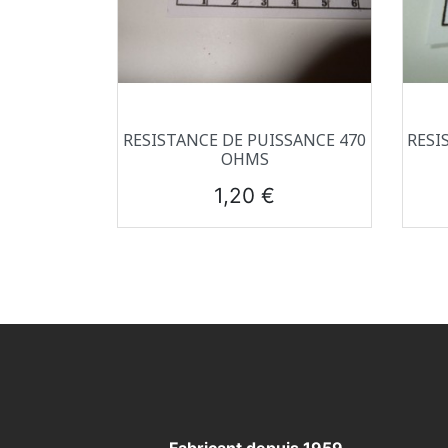
Aperçu rapide

RESISTANCE DE PUISSANCE 470
RESI
OHMS
Prix
1,20 €