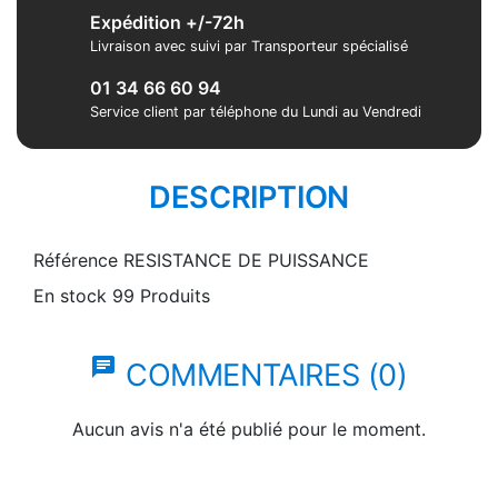
Expédition +/-72h
Livraison avec suivi par Transporteur spécialisé
01 34 66 60 94
Service client par téléphone du Lundi au Vendredi
DESCRIPTION
Référence
RESISTANCE DE PUISSANCE
En stock
99 Produits
chat
COMMENTAIRES (0)
Aucun avis n'a été publié pour le moment.