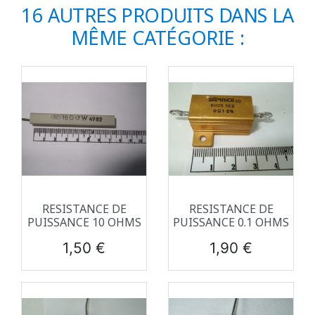
16 AUTRES PRODUITS DANS LA
MÊME CATÉGORIE :
RESISTANCE DE
RESISTANCE DE
PUISSANCE 10 OHMS
PUISSANCE 0.1 OHMS
Prix
Prix
1,50 €
1,90 €