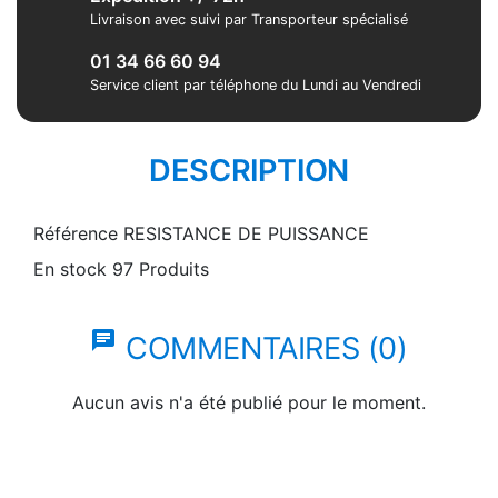
Livraison avec suivi par Transporteur spécialisé
01 34 66 60 94
Service client par téléphone du Lundi au Vendredi
DESCRIPTION
Référence
RESISTANCE DE PUISSANCE
En stock
97 Produits
chat
COMMENTAIRES (0)
Aucun avis n'a été publié pour le moment.