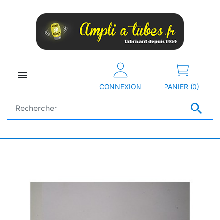

CONNEXION
PANIER (0)
