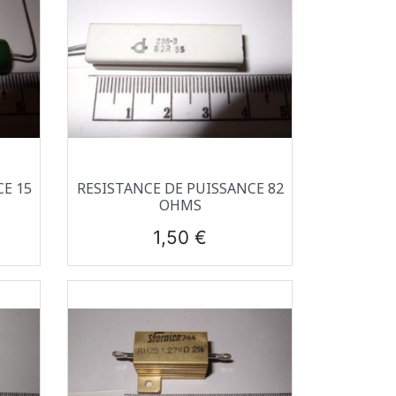
Aperçu rapide

E 15
RESISTANCE DE PUISSANCE 82
OHMS
Prix
1,50 €