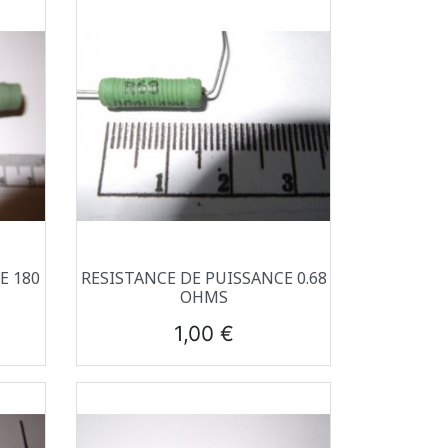
Aperçu rapide

E 180
RESISTANCE DE PUISSANCE 0.68
OHMS
Prix
1,00 €