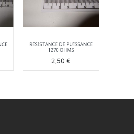
Aperçu rapide

NCE
RESISTANCE DE PUISSANCE
1270 OHMS
Prix
2,50 €