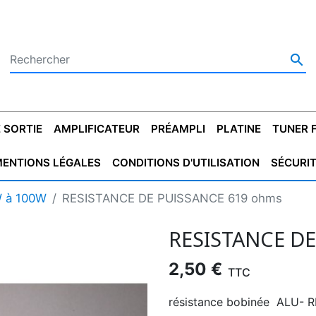

 SORTIE
AMPLIFICATEUR
PRÉAMPLI
PLATINE
TUNER 
ENTIONS LÉGALES
CONDITIONS D'UTILISATION
SÉCURI
 SORTIE
SATEUR
PLATINES VINYLES
CONDENSATEUR
TRANSFO DE SORTIE
MAGNÉTOPHONE
CONDENSATEUR
TRANSFO LINE
TUNER
CONDENSATEU
CAPO
W à 100W
RESISTANCE DE PUISSANCE 619 ohms
5.08
STYROFLEX
POUR GUITARE
DE DÉMARAGE
MÉLODIUM
NON POLARISÉ
TRAN
RESISTANCE D
2,50 €
TTC
résistance bobinée ALU-