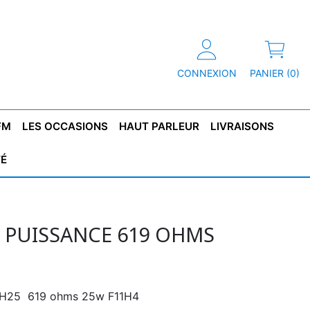
CONNEXION
PANIER (0)
FM
LES OCCASIONS
HAUT PARLEUR
LIVRAISONS
TÉ
R
T DE
CONDENSATEUR
CAPOT
CONDENSATEUR
TÔLE POUR
CONDENSATEUR
CO
SFORMATEUR
TYPE X2
TRANSFORMATEUR
POLARISÉ
TRANSFORMATEUR
POLARISÉ
TAN
HAUTE TENSION
BASSE TENSION
E PUISSANCE 619 OHMS
 RH25 619 ohms 25w F11H4