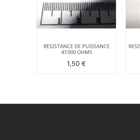
Aperçu rapide

RESISTANCE DE PUISSANCE
RESI
47.000 OHMS
Prix
1,50 €