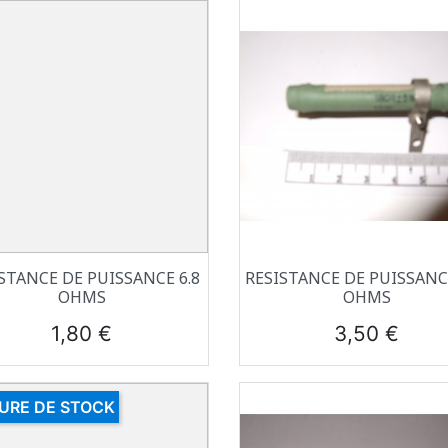
Aperçu rapide
Aperçu rapide


STANCE DE PUISSANCE 6.8
RESISTANCE DE PUISSANC
OHMS
OHMS
Prix
Prix
1,80 €
3,50 €
URE DE STOCK