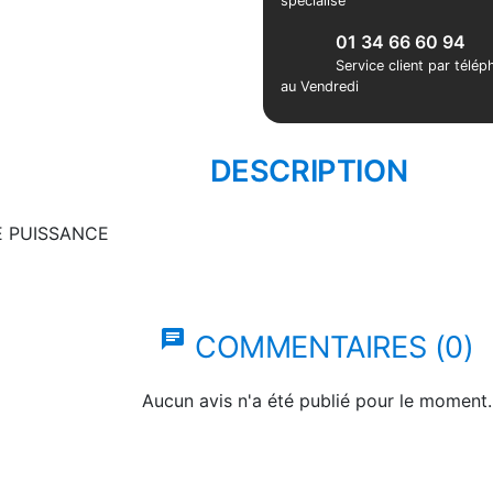
spécialisé
01 34 66 60 94
Service client par télé
au Vendredi
DESCRIPTION
E PUISSANCE
chat
COMMENTAIRES (0)
Aucun avis n'a été publié pour le moment.