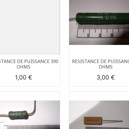
Aperçu rapide
Aperçu rapide


STANCE DE PUISSANCE 390
RESISTANCE DE PUISSANC
OHMS
OHMS
Prix
Prix
1,00 €
3,00 €