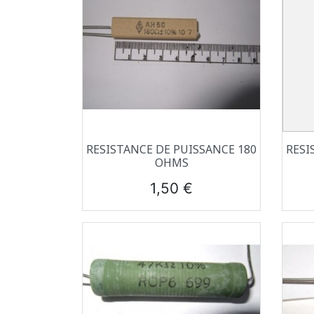
Aperçu rapide

RESISTANCE DE PUISSANCE 180
RESI
OHMS
Prix
1,50 €