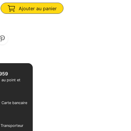
Ajouter au panier
1959
 au point et
r Carte bancaire
r Transporteur