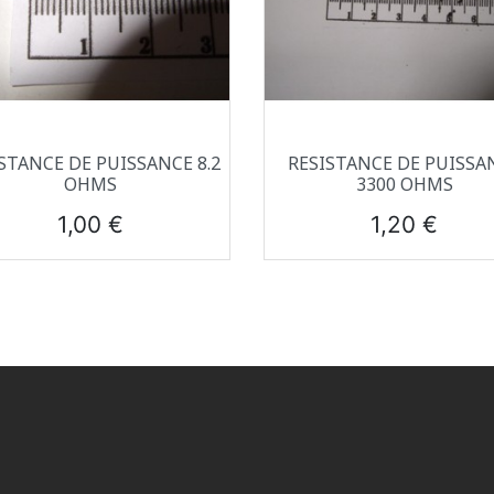
Aperçu rapide
Aperçu rapide


STANCE DE PUISSANCE 8.2
RESISTANCE DE PUISSA
OHMS
3300 OHMS
Prix
Prix
1,00 €
1,20 €