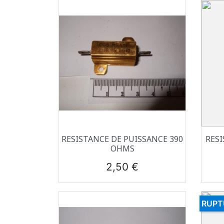
Aperçu rapide

RESISTANCE DE PUISSANCE 390
RESI
OHMS
Prix
2,50 €
RUPT