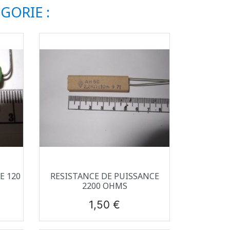
GORIE :
Aperçu rapide

E 120
RESISTANCE DE PUISSANCE
2200 OHMS
Prix
1,50 €