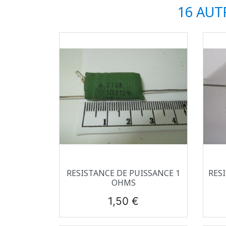
16 AUT
Aperçu rapide

RESISTANCE DE PUISSANCE 1
RES
OHMS
Prix
1,50 €