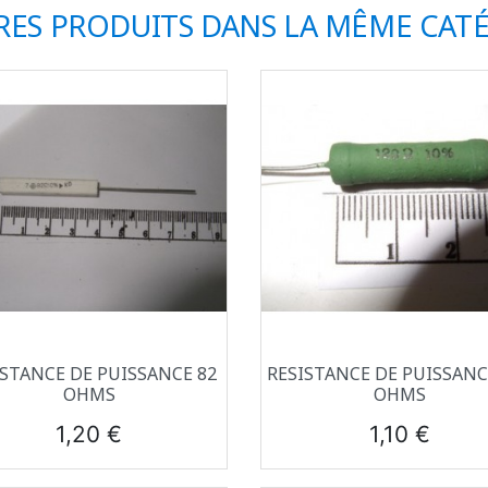
RES PRODUITS DANS LA MÊME CATÉ
Aperçu rapide
Aperçu rapide


ISTANCE DE PUISSANCE 82
RESISTANCE DE PUISSANC
OHMS
OHMS
Prix
Prix
1,20 €
1,10 €