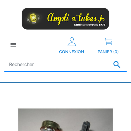

CONNEXION
PANIER (0)
