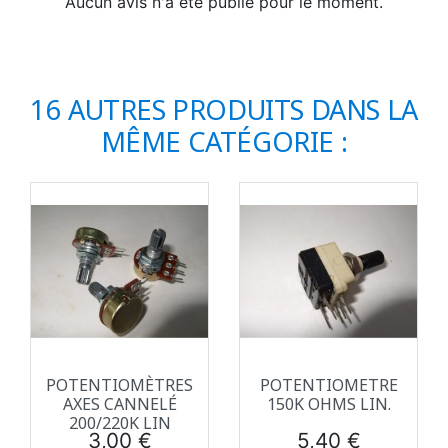
Aucun avis n'a été publié pour le moment.
16 AUTRES PRODUITS DANS LA
MÊME CATÉGORIE :
POTENTIOMÈTRES
POTENTIOMETRE
AXES CANNELÉ
150K OHMS LIN.
200/220K LIN
Prix
Prix
3,00 €
5,40 €