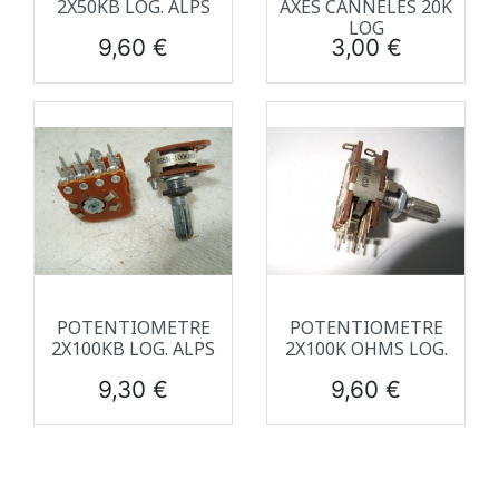
2X50KB LOG. ALPS
AXES CANNELES 20K
LOG
Prix
Prix
9,60 €
3,00 €
POTENTIOMETRE
POTENTIOMETRE
2X100KB LOG. ALPS
2X100K OHMS LOG.
Prix
Prix
9,30 €
9,60 €