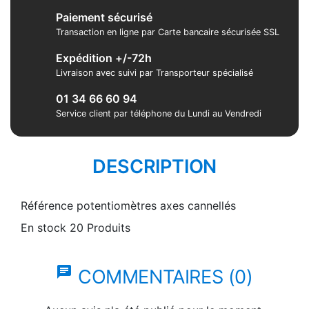
Paiement sécurisé
Transaction en ligne par Carte bancaire sécurisée SSL
Expédition +/-72h
Livraison avec suivi par Transporteur spécialisé
01 34 66 60 94
Service client par téléphone du Lundi au Vendredi
DESCRIPTION
Référence
potentiomètres axes cannellés
En stock
20 Produits
chat
COMMENTAIRES (0)