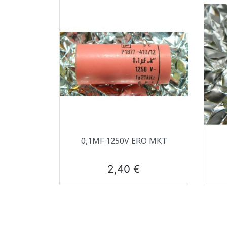
Aperçu rapide

0,1ΜF 1250V ERO MKT
Prix
2,40 €