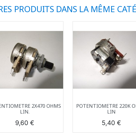
RES PRODUITS DANS LA MÊME CATÉ
Aperçu rapide
Aperçu rapide


ENTIOMETRE 2X470 OHMS
POTENTIOMETRE 220K 
LIN.
LIN
Prix
Prix
9,60 €
5,40 €