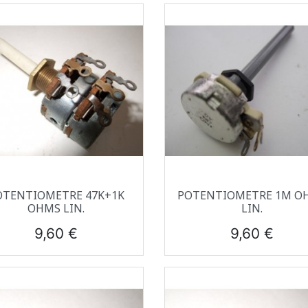
Aperçu rapide
Aperçu rapide


OTENTIOMETRE 47K+1K
POTENTIOMETRE 1M O
OHMS LIN.
LIN.
Prix
Prix
9,60 €
9,60 €