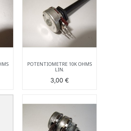
Aperçu rapide

HMS
POTENTIOMETRE 10K OHMS
LIN.
Prix
3,00 €