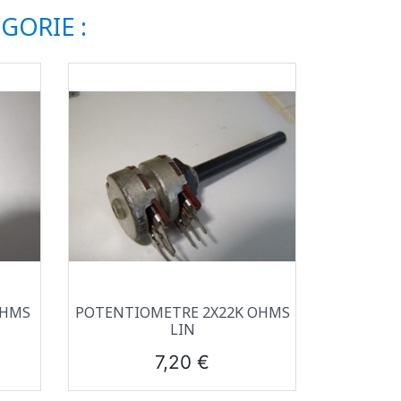
GORIE :
Aperçu rapide

OHMS
POTENTIOMETRE 2X22K OHMS
LIN
Prix
7,20 €