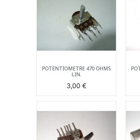
Aperçu rapide

POTENTIOMETRE 470 OHMS
PO
LIN.
Prix
3,00 €