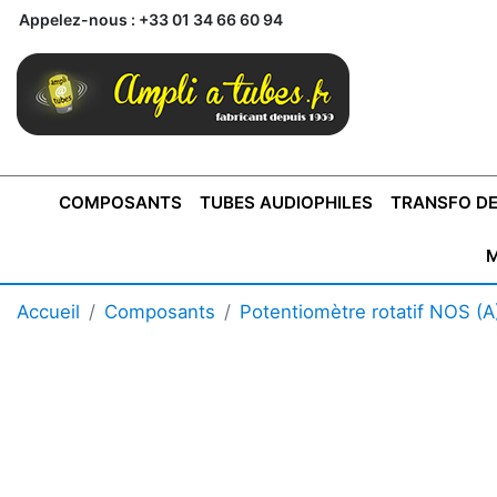
Appelez-nous :
+33 01 34 66 60 94
COMPOSANTS
TUBES AUDIOPHILES
TRANSFO DE
M
BONTONS
TRANSFORMATEUR DE SORTIE DE
AMPLI MONO
AMPLIFICATEURS
SUPRAVOX
BONTONS
FERTIN
AMPLI STÉRÉO
LECTEURS CD
COFFRET
PRÉAMPLI AVEC TUNER
TRANSFORMATEUR DE
COFFRET
CONDEN
Accueil
Composants
Potentiomètre rotatif NOS (A
AXE 4MM
CLASSE "A" SINGLE
AXE 6MM
POUR
TYPE PUSH PULL
POUR
LCC PAS 
AMPLI À
MONTAGE
TUBES