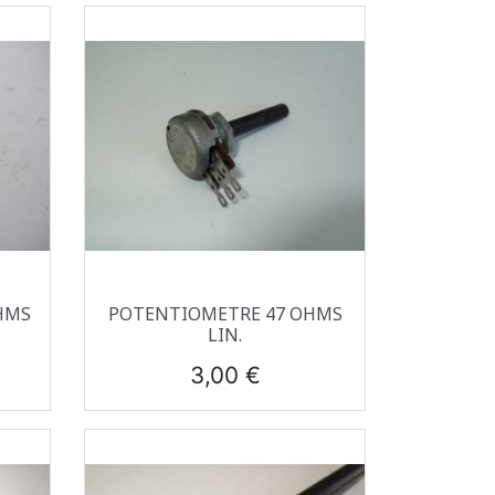
Aperçu rapide

HMS
POTENTIOMETRE 47 OHMS
LIN.
Prix
3,00 €