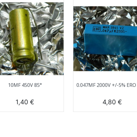
Aperçu rapide
Aperçu rapide


10ΜF 450V 85°
0.047ΜF 2000V +/-5% ER
Prix
Prix
1,40 €
4,80 €