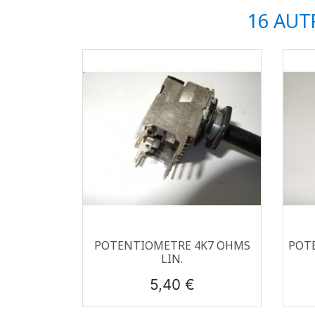
16 AUT
Aperçu rapide

POTENTIOMETRE 4K7 OHMS
POT
LIN.
Prix
5,40 €