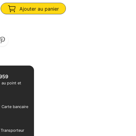
Ajouter au panier
1959
 au point et
r Carte bancaire
r Transporteur