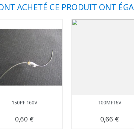
 ONT ACHETÉ CE PRODUIT ONT ÉG
Aperçu rapide
Aperçu rapide


150PF 160V
100ΜF16V
Prix
Prix
0,60 €
0,66 €