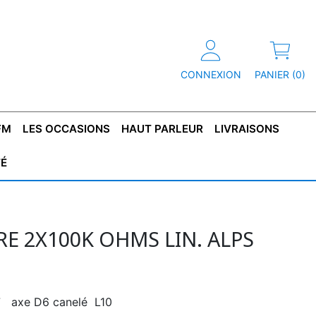
CONNEXION
PANIER (0)
FM
LES OCCASIONS
HAUT PARLEUR
LIVRAISONS
TÉ
R
T DE
CONDENSATEUR
CAPOT
CONDENSATEUR
TÔLE POUR
CONDENSATEUR
CO
SFORMATEUR
TYPE X2
TRANSFORMATEUR
POLARISÉ
TRANSFORMATEUR
POLARISÉ
TAN
HAUTE TENSION
BASSE TENSION
E 2X100K OHMS LIN. ALPS
7 axe D6 canelé L10