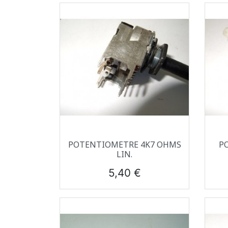
Aperçu rapide

POTENTIOMETRE 4K7 OHMS
P
LIN.
Prix
5,40 €