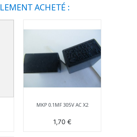
ALEMENT ACHETÉ :
Aperçu rapide

MKP 0.1ΜF 305V AC X2
Prix
1,70 €