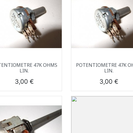
Aperçu rapide
Aperçu rapide


TENTIOMETRE 47K OHMS
POTENTIOMETRE 47K O
LIN.
LIN.
Prix
Prix
3,00 €
3,00 €