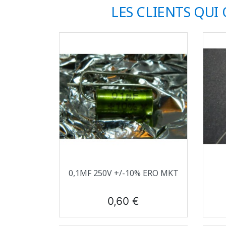
LES CLIENTS QUI
Aperçu rapide

0,1ΜF 250V +/-10% ERO MKT
Prix
0,60 €