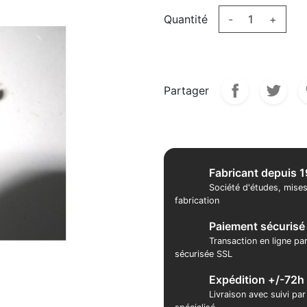
Quantité
-
+
Partager
Fabricant depuis 
Société d'études, mises
fabrication
Paiement sécurisé
Transaction en ligne pa
sécurisée SSL
Expédition +/-72h
Livraison avec suivi pa