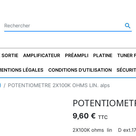

 SORTIE
AMPLIFICATEUR
PRÉAMPLI
PLATINE
TUNER 
ENTIONS LÉGALES
CONDITIONS D'UTILISATION
SÉCURI
 SORTIE
SATEUR
PLATINES VINYLES
CONDENSATEUR
TRANSFO DE SORTIE
MAGNÉTOPHONE
CONDENSATEUR
TRANSFO LINE
TUNER
CONDENSATEU
CAPO
)
POTENTIOMETRE 2X100K OHMS LIN. alps
5.08
STYROFLEX
POUR GUITARE
DE DÉMARAGE
MÉLODIUM
NON POLARISÉ
TRAN
POTENTIOMETR
9,60 €
TTC
2X100K ohms lin D ext.1